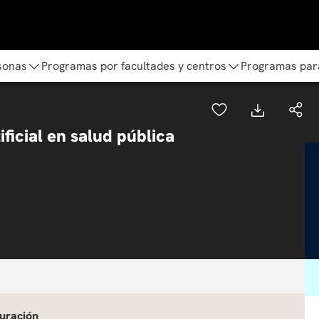
sonas
Programas por facultades y centros
Programas par
ificial en salud pública
uración