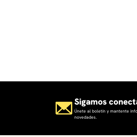
MÓDULO 5. Cierre curso - Producto final del curso
Cada participante elaborará:
Un
prompt
estratégico aplicado a su contexto l
Un esquema de uso responsable de IA para su i
Una breve aplicación práctica (problematización
Sigamos conect
Únete al boletín y mantente in
novedades.