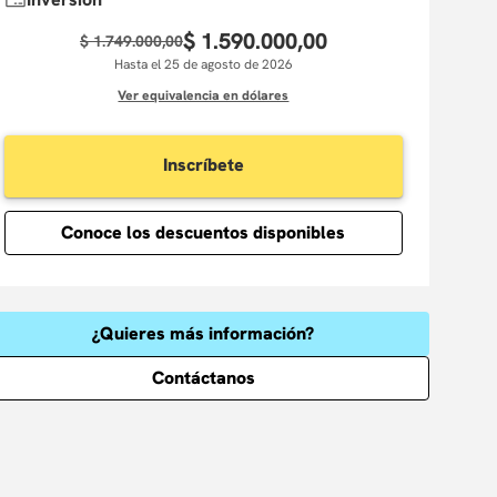
$
1
.
590
.
000
,
00
$
1
.
749
.
000
,
00
Hasta el 25 de agosto de 2026
Ver equivalencia en dólares
Inscríbete
Conoce los descuentos disponibles
¿Quieres más información?
Contáctanos