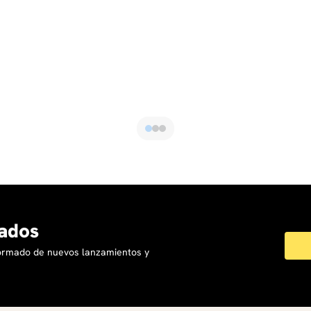
aboral.
nstitución.
 o análisis).
ados
formado de nuevos lanzamientos y