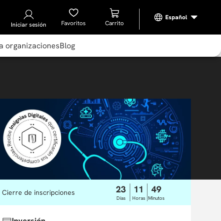
Favoritos
Iniciar sesión
a organizaciones
Blog
23
11
49
Cierre de inscripciones
Días
Horas
Minutos
Inversión