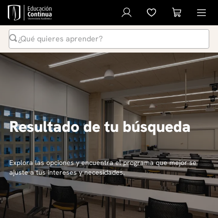
¿Qué quieres aprender?
Términos Más Buscados
1
.
inteligencia artificial
2
.
ia
3
.
curso
Resultado de tu búsqueda
4
.
diplomado
5
.
global english program
6
.
liderazgo
Explora las opciones y encuentra el programa que mejor se
ajuste a tus intereses y necesidades.
7
.
inglés
8
.
datos
9
.
música