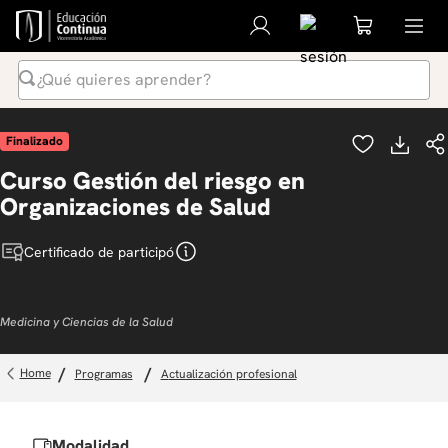
¿Qué quieres aprender?
Términos Más Buscados
Finalizado
1
.
inteligencia artificial
Curso Gestión del riesgo en
2
.
ia
Organizaciones de Salud
3
.
curso
Certificado de participó
4
.
diplomado
5
.
global english program
Medicina y Ciencias de la Salud
6
.
liderazgo
7
.
inglés
programas
actualización profesional
8
.
derecho
9
.
música
Modalidad