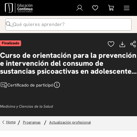
¿Qué quieres aprender?
Términos Más Buscados
Finalizado
1
.
inteligencia artificial
Curso de orientación para la prevención
2
.
ia
e intervención del consumo de
3
.
diplomado
sustancias psicoactivas en adolescentes
y jóvenes
4
.
curso
Certificado de participó
5
.
global english program
6
.
liderazgo
Medicina y Ciencias de la Salud
7
.
diseño
8
.
música
programas
actualización profesional
9
.
inglés