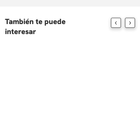
en Colombia. III. Asignación Proyecto final Consolidación.
SESIÓN PRESENCIAL 4. Sábado, 1 de diciembre (8:00 a.m. a
12:00 m)
I. Trabajo final en clase, y socialización de soluciones.
También te puede
interesar