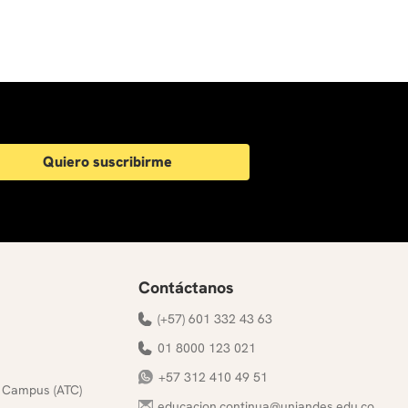
Quiero suscribirme
Contáctanos
(+57) 601 332 43 63
01 8000 123 021
+57 312 410 49 51
 Campus (ATC)
educacion.continua@uniandes.edu.co