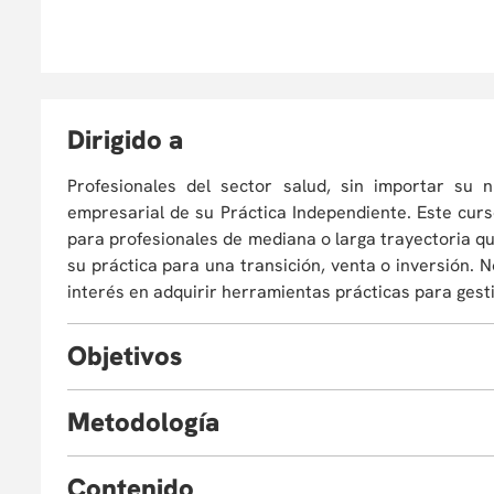
D
irigido a
Profesionales del sector salud, sin importar su n
empresarial de su Práctica Independiente. Este curs
para profesionales de mediana o larga trayectoria q
su práctica para una transición, venta o inversión. 
interés en adquirir herramientas prácticas para gest
O
bjetivos
Al finalizar el taller, estarás en capacidad de:
M
etodología
Analizar críticamente las tendencias actuales 
Modalidad virtual sincrónica
, a través de sesiones e
en el contexto colombiano como internacional
C
ontenido