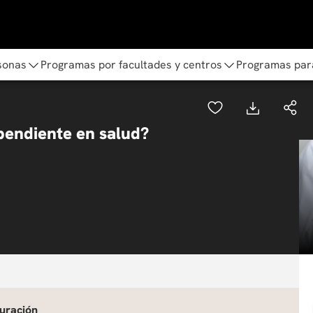
sonas
Programas por facultades y centros
Programas par
ependiente en salud?
uración