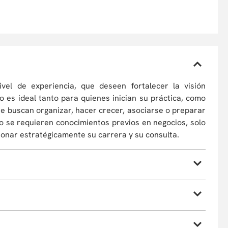
ivel de experiencia, que deseen fortalecer la visión
o es ideal tanto para quienes inician su práctica, como
ue buscan organizar, hacer crecer, asociarse o preparar
No se requieren conocimientos previos en negocios, solo
ionar estratégicamente su carrera y su consulta.
y futuras de la Práctica Independiente en salud,
tanto
n vivo, vía plataforma digital Zoom, con acompañamiento
, identificando los retos y oportunidades del sector