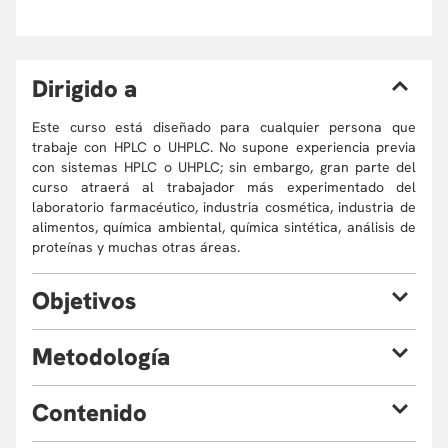
D
irigido a
Este curso está diseñado para cualquier persona que
trabaje con HPLC o UHPLC. No supone experiencia previa
con sistemas HPLC o UHPLC; sin embargo, gran parte del
curso atraerá al trabajador más experimentado del
laboratorio farmacéutico, industria cosmética, industria de
alimentos, química ambiental, química sintética, análisis de
proteínas y muchas otras áreas.
O
bjetivos
Al finalizar el curso, el estudiante estará en capacidad de
M
etodología
validar según las regulaciones internacionales métodos
HPLC, UHPLC, LC-MS y LC-MS/MS de forma rápida y segura
La metodología del curso se desarrolla con clases
para el análisis cualitativo y cuantitativo.
C
ontenido
magistrales virtuales y sesiones de discusión.