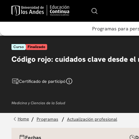
Programas para per
Curso
Finalizado
Código rojo: cuidados clave desde el 
Certificado de participó
Medicina y Ciencias de la Salud
programas
actualización profesional
Fechas
D