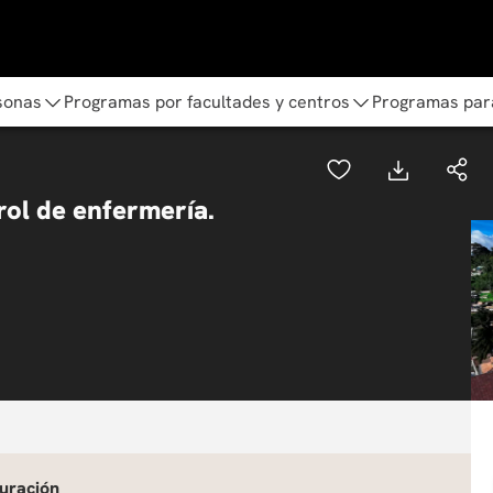
sonas
Programas por facultades y centros
Programas par
rol de enfermería.
uración