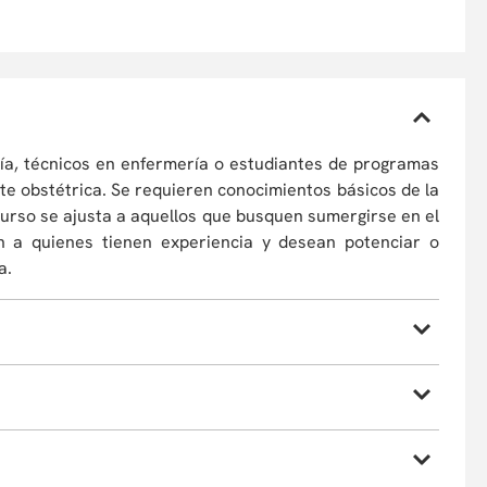
ría, técnicos en enfermería o estudiantes de programas
te obstétrica. Se requieren conocimientos básicos de la
curso se ajusta a aquellos que busquen sumergirse en el
n a quienes tienen experiencia y desean potenciar o
a.
dad de:
con la hemorragia obstétrica, así como los factores de
nes que los minimicen.
orma ZOOM
 profesional de enfermería en la atención de la paciente
étrica:
Bajo metodología de clase magistral, haciendo
 al ejecutar cada una de ellas.