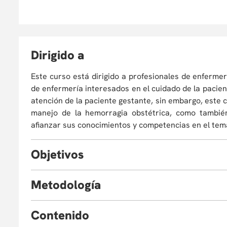
D
irigido a
Este curso está dirigido a profesionales de enferme
de enfermería interesados en el cuidado de la pacien
atención de la paciente gestante, sin embargo, este 
manejo de la hemorragia obstétrica, como tambié
afianzar sus conocimientos y competencias en el tem
O
bjetivos
Al finalizar el curso el estudiante estará en la capaci
M
etodología
1. Definir los principales conceptos relacionados 
riesgo de la paciente gestante para establecer accio
CONTENIDO TEÓRICO - Virtual Sincrónico – Plataf
2. Identificar las principales acciones por parte del
C
ontenido
Modulo I - Conceptualización de la hemorragia obst
con hemorragia obstétrica, y los cuidados respectivos