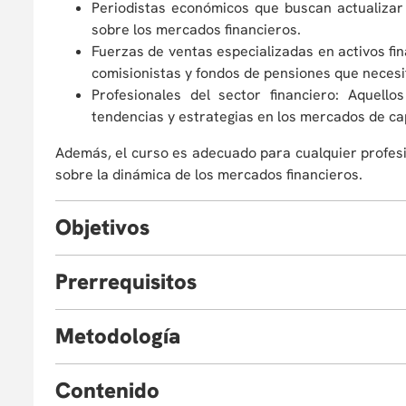
Periodistas económicos que buscan actualizar
sobre los mercados financieros.
Fuerzas de ventas especializadas en activos fin
comisionistas y fondos de pensiones que necesi
Profesionales del sector financiero: Aquell
tendencias y estrategias en los mercados de cap
Además, el curso es adecuado para cualquier profes
sobre la dinámica de los mercados financieros.
O
bjetivos
Al finalizar el bootcamp, estarás en capacidad de:
P
rerrequisitos
Analizar las dinámicas del mercado: Comprende
Para aprovechar al máximo este bootcamp, se re
renta variable, tanto a nivel local como interna
M
etodología
económicos, tales como oferta y demanda, el pap
Interpretar índices bursátiles: Revisar la met
inflación.
bursátiles, y su relevancia en la toma de decisi
Este bootcamp se fundamentará en exposiciones
C
ontenido
Aplicar análisis técnico en simulaciones: Util
ejercicios prácticos en Excel, abordando los dive