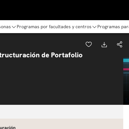
sonas
Programas por facultades y centros
Programas par
ructuración de Portafolio
uración