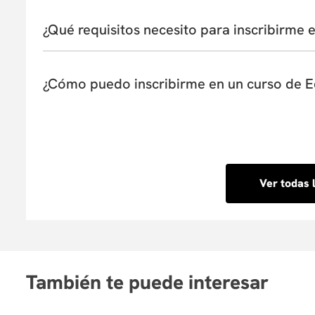
entorno financiero.
programación y desarrollo de software, gestión de 
La duración de los cursos de Educación Continua va
Módulo 7. Estructuración de portafolios:
Aplica
muchas más. Los programas están diseñados pa
ofrezca. Algunos programas pueden durar solo unas
¿Qué requisitos necesito para inscribirme e
de portafolios, optimizando la relación entre ri
actualización de conocimientos, destrezas y competenc
de tres a seis meses. La estructura del curso está d
participantes adquirir los conocimientos y habilidade
La mayoría de nuestros programas de Educación Cont
Sin embargo, algunos cursos pueden solicitar fo
¿Cómo puedo inscribirme en un curso de 
relacionada. Te sugerimos revisar cuidadosamente
cumplir con los requisitos antes de inscribirte. S
Inscribirte en los programas de Educación Continua
dispuesto a ayudarte.
encontrarás un catálogo completo de cursos disponi
detallada sobre los objetivos, contenidos, profesores
completar tu inscripción y pago en línea de forma ráp
Ver todas 
También te puede interesar