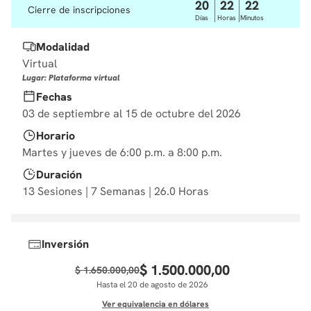
20
22
22
Cierre de inscripciones
10
.
derecho
Días
Horas
Minutos
Modalidad
Virtual
Lugar: Plataforma virtual
Fechas
03 de septiembre al 15 de octubre del 2026
Horario
Martes y jueves de 6:00 p.m. a 8:00 p.m.
Duración
13 Sesiones | 7 Semanas | 26.0 Horas
Inversión
$
1
.
500
.
000
,
00
$
1
.
650
.
000
,
00
Hasta el 20 de agosto de 2026
Ver equivalencia en dólares