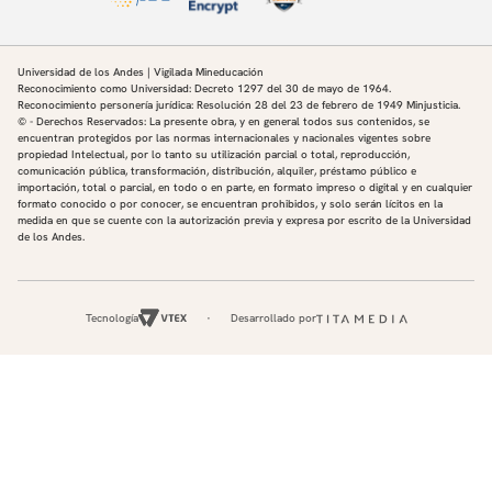
Universidad de los Andes | Vigilada Mineducación
Reconocimiento como Universidad: Decreto 1297 del 30 de mayo de 1964.
Reconocimiento personería jurídica: Resolución 28 del 23 de febrero de 1949 Minjusticia.
© - Derechos Reservados: La presente obra, y en general todos sus contenidos, se
encuentran protegidos por las normas internacionales y nacionales vigentes sobre
Profesor Invitado: Juan David Cifuentes
propiedad Intelectual, por lo tanto su utilización parcial o total, reproducción,
comunicación pública, transformación, distribución, alquiler, préstamo público e
Jaramillo
importación, total o parcial, en todo o en parte, en formato impreso o digital y en cualquier
Ingeniero Agrónomo de la Universidad de Caldas,
formato conocido o por conocer, se encuentran prohibidos, y solo serán lícitos en la
medida en que se cuente con la autorización previa y expresa por escrito de la Universidad
con amplia experiencia en agricultura orgánica y
de los Andes.
producción sostenible. Se desempeña como
consultor y asesor técnico en sistemas productivos
orgánicos, acompañando procesos desde la
Tecnología
Desarrollado por
planificación hasta la comercialización. Es productor
de hortalizas, con un enfoque integral que abarca
desde el establecimiento del cultivo hasta la gestión
comercial, lo que le ha permitido consolidar una
visión práctica y aplicada de la agricultura. Es
cofundador de Terra Preta Agricultura Orgánica,