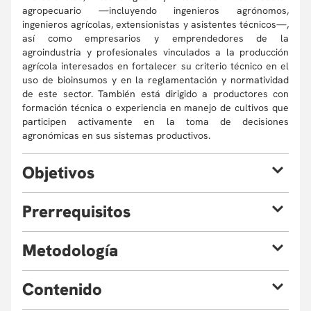
agropecuario —incluyendo ingenieros agrónomos,
ingenieros agrícolas, extensionistas y asistentes técnicos—,
así como empresarios y emprendedores de la
agroindustria y profesionales vinculados a la producción
agrícola interesados en fortalecer su criterio técnico en el
uso de bioinsumos y en la reglamentación y normatividad
de este sector. También está dirigido a productores con
formación técnica o experiencia en manejo de cultivos que
participen activamente en la toma de decisiones
agronómicas en sus sistemas productivos.
O
bjetivos
Al finalizar el curso, el estudiante estará en capacidad de:
P
rerrequisitos
Comprender el marco normativo y regulatorio
Se recomienda que los participantes cuenten con
M
etodología
aplicable al sector de bioinsumos en Colombia, así
conocimientos básicos en manejo de cultivos, fertilización y
como los actores involucrados, sus roles y
sanidad vegetal, así como con experiencia previa en campo.
La metodología se basa en un enfoque aplicado, orientado
responsabilidades.
El curso es especialmente pertinente para quienes buscan
C
ontenido
al desarrollo de criterio técnico. Se combinarán clases
Entender la importancia del desarrollo de
profundizar en la comprensión de procesos biológicos
magistrales cortas para la introducción de conceptos clave
bioinsumos en la agricultura moderna sostenible.
asociados al suelo y al cultivo y mejorar la toma de