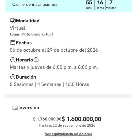
55
16
7
Cierre de inscripciones
10
.
derecho
Días
Horas
Minutos
Modalidad
Virtual
Lugar: Plataforma virtual
Fechas
06 de octubre al 29 de octubre del 2026
Horario
Martes y jueves de 6:00 p.m. a 8:00 p.m.
Duración
8 Sesiones | 4 Semanas | 16.0 Horas
Inversión
$
1
.
600
.
000
,
00
$
1
.
760
.
000
,
00
Hasta el 22 de septiembre de 2026
Ver equivalencia en dólares