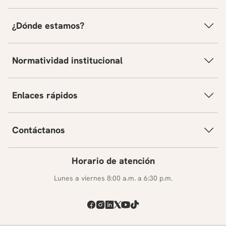
hidráulicas, programación de obra, estructuración
de presupuestos, optimización de procesos, análisis
¿Dónde estamos?
de productividad, rendimientos, construcción
sostenible, diseño organizacional y planificación de
proyectos de infraestructura.
Normatividad institucional
Enlaces rápidos
Contáctanos
Horario de atención
Lunes a viernes 8:00 a.m. a 6:30 p.m.