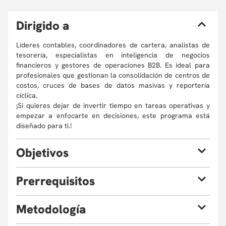
D
irigido a
Líderes contables, coordinadores de cartera, analistas de
tesorería, especialistas en inteligencia de negocios
financieros y gestores de operaciones B2B. Es ideal para
profesionales que gestionan la consolidación de centros de
costos, cruces de bases de datos masivas y reportería
cíclica.
¡Si quieres dejar de invertir tiempo en tareas operativas y
empezar a enfocarte en decisiones, este programa está
diseñado para ti.!
O
bjetivos
Al finalizar el curso, el estudiante estará en capacidad de:
P
rerrequisitos
Auditar los procesos financieros del día a día para
No se requiere
experiencia previa en programación. Se
M
etodología
mapear los puntos de fricción susceptibles de ser
espera un manejo intermedio de Excel y una comprensión
automatizados mediante tecnologías de bajo código.
general de los procesos y estados financieros corporativos.