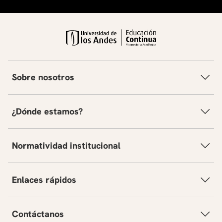
adecuada de visualizaciones.
Errores comunes en la presentación de resultados y
cómo evitarlos.
Uso de la Inteligencia artificial para apoyar la
síntesis, redacción y estructuración de mensajes con
evidencia.
Sesión 8 – Introducción al Machine Learning y analítica
Sobre nosotros
predictiva
Evolución del análisis de datos: de enfoques
descriptivos y diagnósticos hacia análisis predictivos
¿Dónde estamos?
y prescriptivos.
Introducción al Machine Learning y diferencias frente
a la programación tradicional.
Normatividad institucional
Principales tipos de aprendizaje: supervisado y no
supervisado.
Conceptos clave: dataset, variables explicativas
Enlaces rápidos
(features), etiquetas (labels), separación de datos y
métricas de evaluación.
Relación entre el criterio humano y el uso de
modelos de Machine Learning en la toma de
Contáctanos
decisiones.