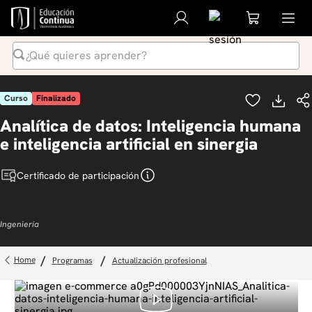
¿Qué quieres aprender?
Términos Más Buscados
Curso
Finalizado
1
.
inteligencia artificial
Analítica de datos: Inteligencia humana
2
.
ia
e inteligencia artificial en sinergia
3
.
curso
Certificado de participación
4
.
diplomado
5
.
global english program
Ingeniería
6
.
inglés
7
.
liderazgo
programas
actualización profesional
8
.
música
9
.
derecho