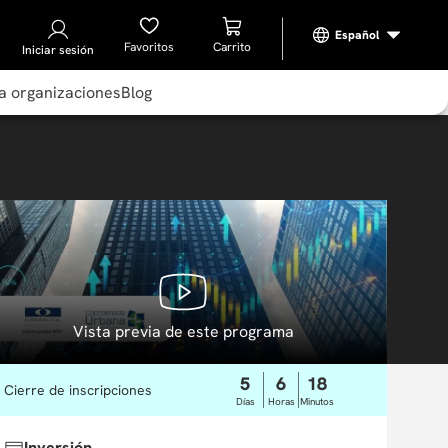
Favoritos
Iniciar sesión
a organizaciones
Blog
Vista previa de este programa
5
6
18
Cierre de inscripciones
Días
Horas
Minutos
Inversión