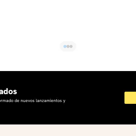
rdenada Urbana y aprender a obtener información de
 (Cápsula).
n lote asignado.
elación con la viabilidad del proyecto inmobiliario a
ados
io, Promoción y Plaza) en el Análisis Sistémico (Cápsula
formado de nuevos lanzamientos y
xionar sobre los retos del mercado inmobiliario, y las