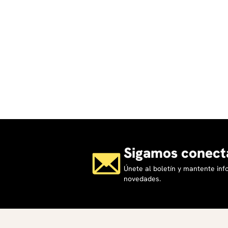
2022, Deloitte Camacol.
MÓDULO III. La información y el Análisis:
Sesión 6:
Introducir el uso de la Herramienta Coo
mercado.
Contenido Asincrónico previo a la Clase:
VIDEO 6: Capacitación Coordinada Urbana
TAREA 1: Cabida y definición de producto e
Sesión 7:
Analizar la información de mercado y su r
desarrollar.
Sigamos conect
Contenido Asincrónico previo a la Clase:
VIDEO 7: Definiendo las 4P (Producto, Prec
Únete al boletín y mantente in
Entrevista a Angela Ochoa)
novedades.
TAREA 2: Cuadro de áreas.
MÓDULO IV. La Implementación en la formulación:
Sesión 8:
Presentaciones de Trabajos en Grupo. Refle