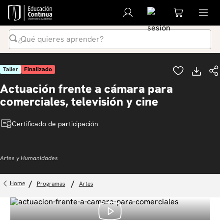
¿Qué quieres aprender?
Términos Más Buscados
Taller
Finalizado
1
.
inteligencia artificial
Actuación frente a cámara para
2
.
ia
comerciales, televisión y cine
3
.
curso
Certificado de participación
4
.
diplomado
5
.
global english program
Artes y Humanidades
6
.
liderazgo
7
.
inglés
programas
artes
8
.
datos
9
.
música