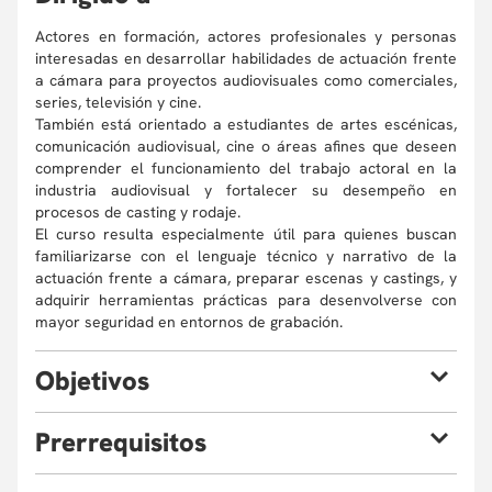
Actores en formación, actores profesionales y personas
interesadas en desarrollar habilidades de actuación frente
a cámara para proyectos audiovisuales como comerciales,
series, televisión y cine.
También está orientado a estudiantes de artes escénicas,
comunicación audiovisual, cine o áreas afines que deseen
comprender el funcionamiento del trabajo actoral en la
industria audiovisual y fortalecer su desempeño en
procesos de casting y rodaje.
El curso resulta especialmente útil para quienes buscan
familiarizarse con el lenguaje técnico y narrativo de la
actuación frente a cámara, preparar escenas y castings, y
adquirir herramientas prácticas para desenvolverse con
mayor seguridad en entornos de grabación.
O
bjetivos
Al finalizar el taller estarás en capacidad de:
P
rerrequisitos
· Aplicar herramientas actorales y comerciales, tanto
básicas como avanzadas, para desenvolverse en el medio
Se requiere formación básica en artes escénicas o teatro.
audiovisual de manera clara, segura y profesional.