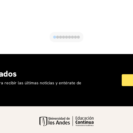
Jorge Alí Triana; “Ricardo III” de Mapa Teatro,
dirección de Heidi Abderhalden; “La Gaviota”,
dirección de Juan Luna. “Blanca Nieves y los siete
enanos”, dirección de Manolo Orjuela. En cine ha
participado en los largometrajes: “Los Iniciados”, “La
Semilla del Silencio”, “El Siniestro”, “La Toma de la
Embajada”, “Porno para Killers". En televisión ha
participado en: “Goles en contra” (Netflix), “Noticia
de un secuestro” (Prime video), “Milcolmillos” (HBO),
“Escobar El Patrón del Mal” (Caracol TV), “El robo del
ados
siglo” (Netflix), “Narcos II” (Netflix), “Lady la
Vendedora de Rosas” (Teleset), “El Laberinto de
a recibir las últimas noticias y entérate de
Alicia” (Vista Producciones, Disney), “El Joe La
Leyenda” (Canal RCN), “Perdida” (Antena3) entre
otras.