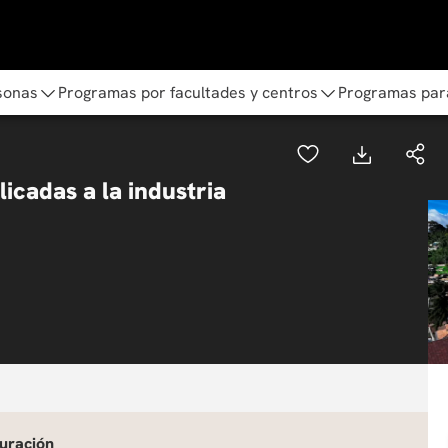
sonas
Programas por facultades y centros
Programas par
icadas a la industria
uración