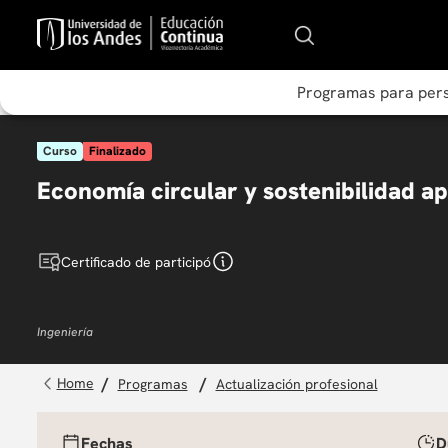
Programas para per
Curso
Finalizado
Economía circular y sostenibilidad apl
Certificado de participó
Ingeniería
programas
actualización profesional
Fechas
D