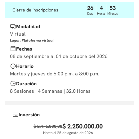
10
.
diseño
26
4
53
Cierre de inscripciones
Días
Horas
Minutos
Modalidad
Virtual
Lugar: Plataforma virtual
Fechas
08 de septiembre al 01 de octubre del 2026
Horario
Martes y jueves de 6:00 p.m. a 8:00 p.m.
Duración
8 Sesiones | 4 Semanas | 32.0 Horas
Inversión
$
2
.
250
.
000
,
00
$
2
.
475
.
000
,
00
Hasta el 25 de agosto de 2026