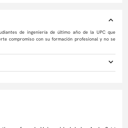
tudiantes de ingeniería de último año de la UPC que
rte compromiso con su formación profesional y no se
ión en Teoría de Sistemas en las Organizaciones de la
Universidad de los Andes (UNIANDES). Profesor del
ial. Investigador y consultor en las áreas de dirección
iento sistémico, liderazgo, negociación y aprendizaje
o consultor e investigador en diversas organizaciones
traduría Nacional del Estado Civil, diversas cámaras de
americanos (Colombia, Ecuador, Perú, Chile, Uruguay,