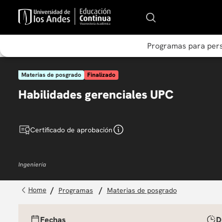
Programas para per
Materias de posgrado
Finalizado
Habilidades gerenciales UPC
Certificado de aprobación
Ingeniería
programas
materias de posgrado
Fechas
D