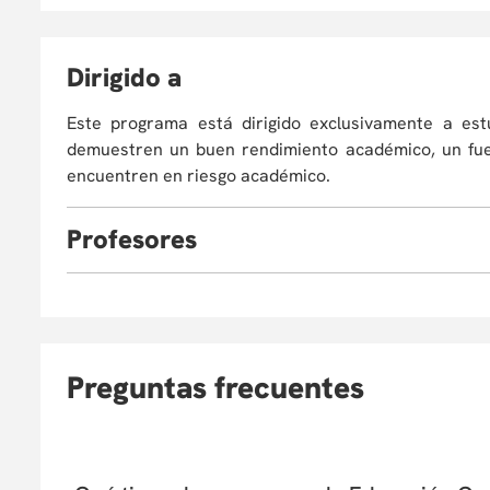
D
irigido a
Este programa está dirigido exclusivamente a es
demuestren un buen rendimiento académico, un fue
encuentren en riesgo académico.
P
rofesores
Luis Arturo Pinzón Salcedo
Director del Grupo de Investigac
Facultad de Ingeniería de la 
departamento de ingeniería industr
Preguntas frecuentes
y gestión organizacional, pensam
organizacional. Ha trabajado com
públicas y privadas como la Regis
comercio de varios países latino