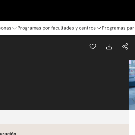
sonas
Programas por facultades y centros
Programas par
uración