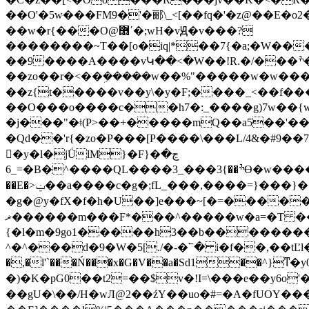
��O'�5w���FM9�'�郦\_<[��fq�'�z@��E
��w�r{���O@޻ʹ�;wH�vԬ�v���?
��������~T��[o�iq|*��7{�a;�W����Ũ�Kk'J"ڋ���k:�w�w�
��9����A����vԿ��<�W��!R.�/���ׯ��W6�a;z�d���f،���7�l\��W��b����oh/
��zo��r�<��ܹ�����w��%"�����w�w���
��z{t�����v��y\�y�F;����_<��f��
��O���o����c��h7�:_����g)7w��{w�>�Cw��x�d�x����yEހ
�j���"�ǂ(P>��+�����mQ��a5��'��k���Ν�ը*�a5
�Qd��'r{�zo�P���[P����\���L/4&�#9��78+}MGHGi�D
󼤟�y�l�jǗlM}�F}�ڃ�
=_6�B�^����QL����ׯ��}3���_3Ɵ�w������G�__�0����m�1l,��A�_��|E���q�"��`_�����Lj���A�فͺ��<��;~3<��#>�D:�
��E�>ݔ��a����c�g�;fL_���,� ���=}���}��v[i�"�Z��k��Ν�=X������>�[�\��f}Q͓dry�6W�.�u]�4�.1�`�!
�g�@y�fX�f�h�U��]e���~[�=�����R����A[�Ш�?��@��n׶���E[�
ޜ������m���F*���^�����w�a=�T ���EӞ�W��^@Ǳ}ږ�G��\��s�pg�;�ׯ ��"����V�)
{�l�m�9go1�����h3��b��������
^�^���d�9�W�5[./�-�՟� i�f��,��tĽl�������5�]�?֣���J���
�,�l'`���Ń���x�G�V��a�Sd1��^}ͳ�y0��t���m�N׃BI�M���m���2 s���e=��4��ۃbG��.�/�
�)�K�pG0��t2=��$v�!I=\���e��y6o'
��gU�\��/H�wЛ@2��źY��uo�#=�A�fUOY���