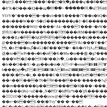
�ipL������ۋ�)9���؝���ϗ/��8��&��n����n�â�}vL�o��̺}�u��F�8�z[��Ͼ�m}���>n^^)Ь��2p�-
�8"K�D��r�|Q��պ���> �����.�u 4tE��?�
YO/V�"�����+��u'e��X����7T��n�bQ�գ^
��o���W��'>$�z5�������g�]>�E����
��f�����Wӧ]=����^Ak~���T���~�rW�r>���;
ڋUU�W������%������rRM������QK�Znj0��=ϗ8�;��0��Y�����wX�Wn���zZ������V��6�[|
�(��]Ly��fqQI)�������k]̗���a�����b�^��EK~p��xU
@�����hn������֯.����V&}���V��7��
i_�z˓��mگ�aG}�F��'��~ �&�eVͰjAؿ��gg7�����媢V7kbV_���{u�x��!ެ.�i�a�4���Y5[��u�\�ռ��X^k�d9m�p���~�/�z1m*�rZ=k�
达�zo�wPr��o�b�m�K�Mw�m��좜.�g7�����wLu��޳��lwy�F��?����{�̗'���岭W����/�A5o�
���W�j5��X9�!��2v߳�_{a��v���Cok�m{���� �f]���ݬ�z�s�mVX
�lv��O��X>�.gu��u�m�:A +9^�ҽnse�K��.7�Y��?OJ
b���[xր�qTt�i3Ii��f3�tA�Rm23���]��B3��bS�*��o������
��l�;�w�t_�-����U�XS���rQo��
��=�����?N�W������ʹ�����?ܟNG��;���i���h�~P���ʹj��{���7Y�����蛉
��ՠ������lp��6S����Ӎ���<���
�����r]#s}>oZ��_N�3ʻ�hfx*b��ȜX���
�{O�7����i��|ovw@��=���� ����tJ��������Q[ߗ�
��e=�k��L��|�Tvy"�� �~��
�C�z��[<�Oo���R���jv��K�<�R