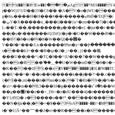
�d���0Ew��م���1Ag\��*MJ1����Y4n�ޓ�����r=�h��� �v�:ܕ@�]/��.@Ԏ`MA�P";̏)� 3F`%fgyP���ؒ ���2��j��#
j��W)3^UD��2!f�CS�ͮ� �A�V�o�)WU�
g�#ԋ����H�H���#��r�����ޱ#bǾ�'EQ�|
�ټY�X�����n_���i]���}u^�zm���7]�{��>�N��|}p�^=�./M�����y[����]���ٽ���_<�7�{�yﹼ��b1��h�3˳fQN���G��q3�ף��>��ʻg6���JU�
L-��T.:��,��������g�|��b�e{˒�jur��r ���]��ʻڄc�3k�V᙭�LY1���*�D�6UZ�� �EsV�5P�.})�圄�TvUW������z
��j�u�\������rQ/Zt#}(�p�\�U��W���d9�v��]Lۯ��t՜��r14�Gu���~Y��z��Z�ï�5(����u����j^�\4���XJ�J
��9�8�v(��8�W��Q[��׫�
V��f�^���/Lic������99m�y^��ի������
s����k3=��:�B�ҕr�,f�˛;=��ٳj1��-�䆇
���U��j��^\;�TÇ�I��^\|U�l��7�
�W����
�N�n�B��ۖ'��__��U�W��mD��8�1�~
�K��3��םϛ��z�V��������Q�3L�fW��TC�������=^�?]ԋv�j�Z�X�����@/&逡T�w(����M���_�uM��0|
��E^��^�<��o��6�����k��j��?^��.c� ��p�
{�[��,m)���h�мn�)z�,�`T�B)�S�j�%��[Z�KH�ry�ӆ��*�*ew�p.�:
�ϫi=:��m��E3���Sf�g�������r՜4�b��W��j�kO�u�S��
��g��޷J��z��+_D6<�z�dU���4ǭ�r�����]YN����? ���V��"�Mݳgrzl��c\+9u!�;�G��P?�.z�t^���_z;���X�k�?Ig���F��tU׋�Z̊=0�/
�Y{zP(Q� z�I����o��!*͵�����I�����\
��N�Ӄk��;֢��+�$�� JoA����~��f/>�M��$��
t�`�U|Ȁ^��؅��2 �ҥ\��R����z�K����������� û�h��l+�>d�n73I��!򋦧Ss��@������Fû �u�G�U-