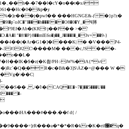

O61��Hc�0�&p�y
%�]e���j�pwf�� ���HGNGE&-ƒ�}p?z�
�p`ɷIC�"I���h���!��O8�0�Y_�Ҹ㧻
fۥj��P�� >� '
o���4��(�Ar�G1�]�I���K| � �V���Р4-
�-3#3#2C\����M� ���c,!S���-
���o��L�
�K촴/PH܀iW%�tA{*ѵt
�)Rc`�Q�̦�R�c�B&�3]S\ȦZ�=@��� W �
�� , ,/�ΐ\�(CAQ�E�~7�]��5���U��