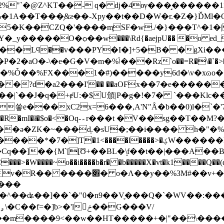
- q� dj�4ѹ���̘������11�܆��h�-�7��l�cY�n��t�x/ɨ
�1A��T���̗&ƨ��-Xpy��t��
D�W�r.�Z�}ĎMl�
5�K��CZQ�'����m֧SF�w./�}���T^�1�|
_y�����O�ѻ��w���\Rd{�aejpU�� �o ed_�9l
��v���PY�I�]+5�B� �gXi���F9Ef�Ab�(KR
�A�I "�8!�P}8��mIE6o�)��_J�I��I�_�3v+��9-}
�"���퇎�%Ȱ��%FX���1�#)�����y6d�\v�xɷ
�?d�a2���І'�� ��aOϜx��7�e�����
��|`��J�q�+ɇU:�$U頒|P�g�!�7� `���Klc
xC2x=6���,A'N"Ȃ�b��0)l�`�'7�H��IK�$�z(
���8vZ��h�T�`�u�9��*���o_.�s%ٱ޼�߹�-.y��D���R�mI�ł�$o�<�Oq-؞r���t �V��
sg��T��M?�
�7�]T�1<����l����>�ؼW������l-
q��]��{M`[[Ʊ+��BL�\̟f��t��|���A��B��S
׋� o�Λ��y��%3M#��v+�