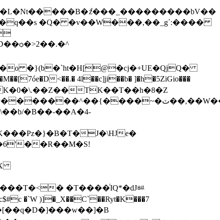
N�L�Nt�����B�ެz���_���������bV��
��q��s �Q� �v��W���,��_gʹ:���
�

��ѻ�>2��.�^
��o �}(b�`ht�H[@�cj�+UE�QjQ�
óe�D<��.� 4l��c]ji��b� ]�h�5ZiGio���
y�K3����cJS�I(=��R��}Q�§)�s��,�v�:As[�b/
���Pz�}�B�T�J�\HJe�
|�6'��R��M�S!
$X
���T�<� �T����ͬIQ*�dJᄦ
$#c �`W )]�_X��C`��Ryt�K���7