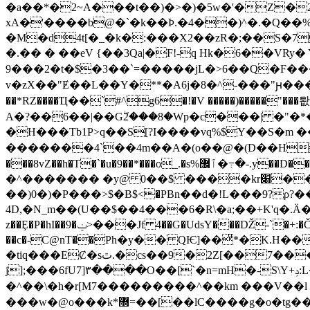
�a��*�2~A���t��)�>�)�5w�'�Z�2%"`�@Z^KT��
xA�'����b@�`�k��Ϸ.�4��)^�.�Q��%
�M�d4t[�_�k�:���X2��zR�;��S�7
�.�� � ��eV {��3Qa|�F!-q Hk�6��VRy� Y�
9���2�t�$�3��`=�����jL�>6��Q�F����Lϥ
v�zX��"Ɇ��L��Y�**�A6j�8�^-���"ԩ���P�2�aO�-\�e�G�V�m�%ݳ���Rz`o��=R�\�`�>�Ɔ.
��*RZ����Ҵ��`#^g6�!�V �����)����
A�?��6��|��Gۖ2���8�Wp�c���| �"�*�
�H���Тb1P>q��S[?I����vq%$Y��S�m �
�������4`��4m��A�(o��@�(D��H씋e���
�^������� �y@ 0��$ ����kr׈���ə�ZK�~���d̩.�sU�;��i���� h�"�%�Vg�\��C|
��)0�)�P���>$�Β$<�PBn��d�!L���9?ρ?�����*
4D,�N_m��(U��$��4���6�R\�a;��+K'q�.Ä�C
z��Ȩ�P�hI��9�ݔ>���Jf 4��G�UdsY���Ǆ-`�+:�Č���>�W����~o��i����b�r� �b�����X�vt�k1����Q��(d��� �-
��c�-C@nT��Ρh�y�� QѤ]��ͧ*�K.H��v�R�� ����
�tiq���EȻ�sٿ.�cѕ��9�2Z[��7�����
j];���6fU7]۳����O��[`�n=mH�-S\Y+ݚ:L�^��ʥ��]��`�"0�n9��V̥���Q�`�WV��:���o���iHA���#���.��f d{ /
�^��\�h�r[M7���������^��km ���V��l ۄ\�C��f=�]b>�'l񈚈ݗ��G���V/
���w�@o���k*޽=��[��lC����g�o�tg���m����9<��w��HT�����+�|"��\�����9����=]rR���a�*�*�R�ke�K�eif΁�ّq�