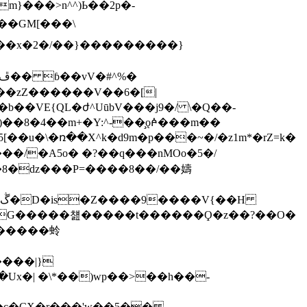
���GM[���\
�x�2�/��}���������}
��8�4��m+�Y:^-��̧ǫꬆ���m��
G�����첊�����t������Ϙ�z��?��O�
����|}
�c�CX�r���'w��5��