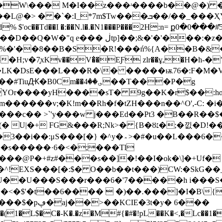
7�W\��� M�I��z���ʴ����b��@�) �ɺ*
�ܒ��/��_���ҲY��6"X�P����c}@9!1>-c�o
¶���d% $'oc��Td��I �:��N.l�.�N1���P���2H:n=
 =KN���S ���AHSe�e]O����:Es��#��-
�'��8��B�S�R!���ń%{A��B�&��@��
5�H;v�7֑xKv��V�̔�EƑ zlr��ұ,�H�h-�
��LK�DsE���L���R�\� �����ѭ76�:F�M�
��؈��4��T���P�g
� >`'y���w j���Eԁ��Pt3 �B��R��$��UE"6�xI
� {B�ȣ׆�;�낎�D!���d��`�Łk���"�IWLoJ�x�ayO�-
^y�؞>�#�u��L���6���Me�0oc�q��\&
�@P�+#z#���s��]�!��I�ok�\]�+Uf�
�^!EΧS���[�:$� O��b��t���)CW:�SkG�
+(CU��U���S���r���6�'7�����h i��
3t�y� 6���
�L$�C�-K�.�z�M#{�#�!pL��K�<,�Lc��1�N