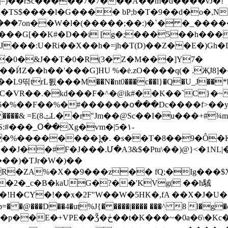
=)��rSc�����7�7���A��m�d����vJ�!
�TS$����l�G���� bP;b�T�9��d�o�,
����7on��W�l�(�����;��:)�`� �_���
���G[��K#�D��i [g�;���5��h���
���:U�Ri��X��h�=jh�T(D)��Z��E�)Gh�D
��ЍΖ��h��'���G]HU %�ė.zO����q(� .ҖJ8]
trL툀���M��N�nt0���c��l}�Q�U_J��*�M��[7
����f>��y�������^��{����~�ٽ��,��W��ս؇����e�.϶9G�-7��Iu9
�b/�B��-��A�4-
S:#���_Օ��Xg�ѵm�|5�۱-
�%��������]̪�. �s��T�8��9�Ô�K
���J��#F�J���.Մ�A3&$�Ptu\��)@}<�1NL
��)�TJr�W�)��
$RR�ZA%�X��9���z�� fQ;�Ig���
�2�_с�B�kaU̀G�?��'KVg( ��h駥
�!H�CY�!��x�2F"W��W�5HK�,fA ��X�J�U�
=� �@���D��4�ut%J{� ����|���� ���^ 8 l�g�c