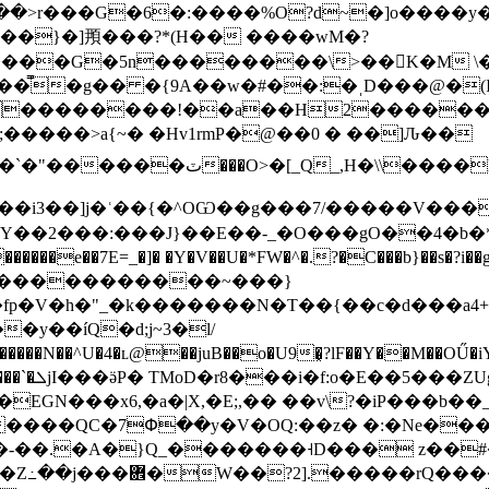
%O?d~�]o����y�ޑ $>�na�tis�5W�h}�yݙ��kAD�92H�!E��
 ��}�]䪳�� �?*(H�� ����wM�?
����G�5n��������\>��򻎧K�M \
��̿�g�� �{9A��w�#��:�ˌD���@�(
��������!��a��H2������c
`;�����>a{~� �Hv1rmP�@��0 � ��]Ԉ��
Uq�2����F�l9�8��秋z�*_������
�Y��2���:���J}��E��-_�O���gO��4�b
�e��7E=_�]� �Y�V��U�*FW�^�.?�C���b}��s�?i��g�j
�fp�V�h�"_�k�������N�T��{��c�d���a4+
���N��^U�4�ʟ@��juB��o�U9�͓?lF��Y��M��OŰ�iY W
X���^�Y4mo�����V���x��|�PTm~���it|#��wP�����`�ܠjI���ӛP� TMoD�r8���i�
f:o�E��5���ZU
EGN���x6,�a�|X,�E;,�� ��v\?�iP���b��_
������QC�7Փ��y�V�OQ:��z� �:�Ne���
���rQ����ӿ<�w��&t