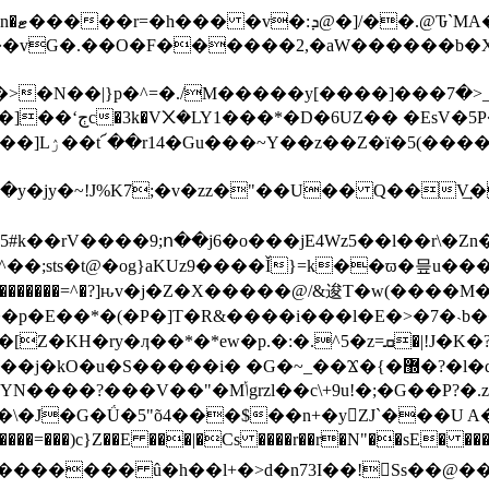
����vG�.��O�F������2,�aW������b�
1�W���Eۜ�_�RjW�!
�b��Y�#��-
�y�jy�~!J%K7;�v�zz�"��U�� Q��V͢�
g5#k��rV���� 9;ո��j6�o���jE4Wz5��l��r\
^�
�;sts�t@�og}aKUz9����Ǐ}=k��ϖ�믚u���
E��*�(�P�]T�R&����i���l�E�>�7�˴b���v��
�.^5�z=ܩ�|!J�K�?6Ev1s���V�니D��K-^���n�W޿�w^,W?
���i� �G�~_��Ϫ�{�޽�?�l�d�p��nĽ�?�� |��'�|
�J�G�Ǘ�5"õ4���$��n+�y𖃁ZJ`���U A�
��=���)c}Z��E ���|�Cs ����r��r�N"��sE� 