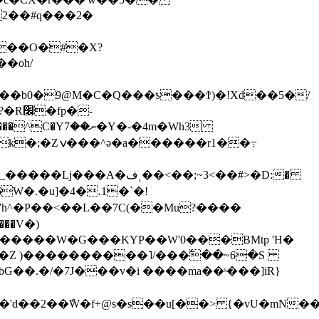
 2��#q���2�
��b0�9@M�C�Q���ƾ���Ϯ)�!Xd��5�/
�-�4m�Wh3
���r1��߹
�����W�G���KYP��W'0���BMtp 'H�
�]� 'd��2��ްW�f+@s�s��u[��> {�vU�mN