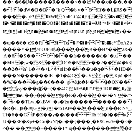
��~�6�|J�����R����<��kSW��x���.
�{�dW�B�B�"k Q�b y�őCf��Ĺj謤S�
����ݡF!} ��W�Ao�GC@�}9j�C�&�����W��c&q�*)̘�+W��tnR� ���6�P+��m^�"��Iɷ�}iu@3��/%�?�K��-
�����i���n#j��f���QO��{��t�n������Y�U��
��m�`F ���|��8���-v�)�U:� [��H҉��|c���( ��a��MLB'**ʠ��� U܂�g
�ϣ��ë� eЖ�R�3�To�@���^˸"�b��e*`ĎoAZoa-u� �Eo!�T��eb
����Y�].^hOJFi4ܞ�����B��H*��2&�����I�.FWJ�������Q.r�3 ��f�{(�1b��~�3�~�%�49i��,}��6�
jA�6�S��79���fs�����d� '�,u��
�MH�;w�&��iDO$�Ne��2��@�k3|�
��2�n`,1��+L sHr����u�q� �HD��
���N������IE=�1�@G �-.V:q�K@ �B��
�%J����g��0���+g&jc�!4�"̴j�ON��
�yڮ���r虨�~(��4C1 k�%�;�f*J7C�O����y臨�����ҁLH�B�[t с�]�PN���}9�ٗCy�.4���v�ٚq��Z�X�� eLW,<�¸KC�bB�/���9��EQ
޴��C��}�|��tp�E�˔�����0�Y-�/#�s�������W��i�MO��fQO�sU�X�v��5��w�8-�"��R�� � �2g3���t,�5F�r�/
�t>��TLwi�kBW=�s�]:u����� ����.������FG�Gi/�(��
�R�ІT]#�J#jG�) �toTAt=��/���n��R 
Ui�6��G|P�Z��y��/��4I&,%I�l��kc���
Ｕ��3F�&p+�Gn�xN'|�c��{���[�R9Gwa%��<��'
<��i�� I�+����T*uq��������頾�d*��ؽ6����+u �A ��6�_̐�nY�C�r���qn&�復�)� "���