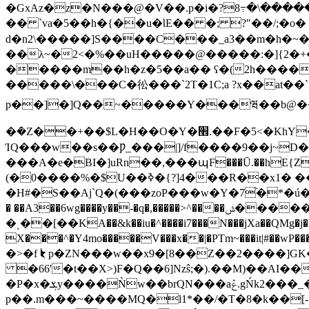
�GxAz�z�N���@�V��.p�i�?8߹�\������>r���G�6�:����
�� `va�5��h�{��u�ƖE�� �; ?"��/;�o�
d�n2\�����]S����C���_a3��m�h�~
��λ~�2<�%��uH�����@�����:�]{2�+
�����m��h�z�5��a�� ʕ�(2h����
�����\���C�彸���`2T�1C;a ?x��at��
p��]�]Q��~�����Y���ཝ��b@��`�"������ٽ���O>�[_Q_,H�\\����l�ϫ
�ܿ�Z��+��$L�Η��O�Y�׮.��F�5<�KhY��i3��]j�ʿ��{�^OѠ��g���7/�����V����,�'�z��N�ϪEuR���;���^F��Nڳ?
ΊQ���w��s��Ƿ_���|]/f����9��j~D
���A�e�BI�]uR
n��,���պF���Ū.��hE{Z�����
(�0����%�$U��ߢ�{?]4���R��x1� ������������~���}
�H#�S��Aj`Q�(���zoP���w�Y�7֘�*�ú
� ��A3��6wg����y��-�q�,�����>^����ݜ������y��íQ�d;j~3�l/
�ͺ��[��KA��&k��iu�^����i7���N���jXa��QMg�j���
�>�f⯩p�ZN���w��x9�[8��Z��2����]GK�
�66'�t��X>)F�Q��6]Nzŝ;�).��M)��AI
�P�x�ܮy����Ǹw��brQN���aݞ.gŃk2���_�-��.�A�}Q_�������˧D��� z��#�R ��S���z��"}U�>7�z+F�
p��.m���~����MQ�l1*��/�T�8�k��[-�Z߸��j���܎�W��?2].��