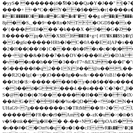
�yyS� ������(d�ޮM�3��Qa�Y�J��" [�
����+ +�*C�:�Y� �$��x�r{����u��L@�> � �`�:I_*7m$Tw��
�i�E�����O���ui��GJ��e�"�]ˈ��g oi��(�
8p��S,_��9=��Rn�NT�OGD$��x� ��D��Q�W�"q e��� ڶtp]��;&�'�'���:�z�
�'{���(1E8���`�k���X �J��G�Z� %
R�����pʂ�A�Х$B I6��B�+g=[ #!I?�K��$S]r�ԥ
�G�g6z�����HRb�
J�C�0A��E4]AP�x
�2�H��[��'d�}C���:�b�P�x�c�!�j���#TiuԪ�B0Cm
��+@��&�B��7�&�DV�6���Hܖr�D3ѦYOr����yH����sT� 9g��K�r$��:hɑ�:����369"�+2�iMF���'�8��G�\i61�6��v�q&�
�v��n��h��'�3��vF7=&EXבt���I"�"m������v;�K!m��Rh�f�tZH���n��^O',-C: �i�g}
�5�����8�q;2��1S)#��@o��:i,�����c�
��R2Q�Ig{�<ӡ�)O���8g��w&<���VoB1!��ᮺ�(� U|�+ FG&���R;Nk>
��Ot:I�\$:>����:���8�y�d�$��̽�u����3��i��:μS���[�} �
<�3��d�GO���4.��n���`C�?�tڸ7I��s�����·6�<�;���Tl
S�@�B�(�76�������H�����IX��
��&G�\`�|H�l�%o�QD��+!'4�CN�
UHaG9<7g�������x3�TRtMt��!8+2�'
������FR�e�r9�Am[� �ޙzK�u�>|�й�S�<�$'�t��6����  �)��.���]�I�B\{Х����<�vt����.I5A'�=F�=� `�E$��
v�S�mk��g�H�� �-��+NG�pOA4S� ���$�pڥ�aj��>��KCIЕ�
�s��#�C�Om%�q�ϧ�1��cJ3cvR�k��^�Q��(1