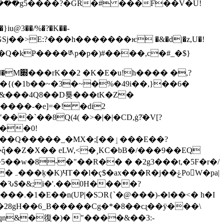
;`���g5����?�GR�# ���F��V�U!
����GSj��>E:?���h�������ѥ �&�d|�z,U�!
� �,?
�&���4Q8��D툦���tK�Z�
���-�e]=�! �di2
�`��8Q(4( �>�|�|�CD,ġ?҇�V[?
���0!
���_�MX�;[��ٳ���E��?
�pa|
V��Ԅ$�&;i�'.��0H����?
�1�E��n(UP|�SƆR{`�@���)-�l��<� h�I
 �28gH��6_B� ����Cg�*�8��cɻ��ӱ���\