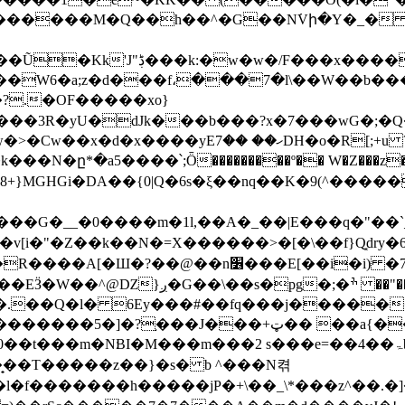
�o2������M�Q��h��^�G��Ν߭Vի�Y�_�
/F���x������O�#�X?
?.�OF�����xo}
���3R�yU�dJk���b���?x�7���wG�;�Q
�� ��7DH�o�R[;+u ?�R׬�fp�-
����՝;Ȫ���������º�� W�Z���z���^C�Yނ��7�Y
A��{0|Q�6s�ξ��nq��K�9(^�����k�;�Zݍ���^ə�a���
�i�i) �7h^�P��<��L��7C(��Mu?����
.��Q�l� 6Ey���#��fq���j�����
+ټ�� ��a{��Z )����������˥/���߱��~6�S
7J���v�i ����ma��ˢ���]iR}
�̟��T��
���z��}�s� b ^���N켞
l�f�������h�����jP�+\��_\*���z^��.