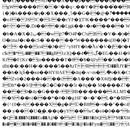
��E]����l%|5���A���ɲ�����sj���
gW����P��^��q>,��Y�I���ͪ��R
{�]�k���z�ȿ�;�X���_5��G�i�@�ް7���
�o1�JS!C�U��cYF�](T!K����*���
���,Di���)�ǈgk��+�r����� WJ
�ƅ�A�X�2ب��wբ7�O4P�C!uBc�V�-�)��0�&J��T�0�R(3� Z�M���]Y7�
O�(maJ�c��cS�`�����*W������u[J0�]�T
� >���ci4�J�s`^ySHY�h�ؕAx'�V�j̕�!���L9띢
c$c�*|,t����7��gB1z3֥Q��ڱ:�4�EG��41�9C�VR��.�kd���F�^�@ik#��K��`C}�~K�0�\.��Z��TK��T��h�8�Z
Ki'�F{Ks'�(o�����T�8�$�l@y��5o�6�6�%��F��%�#������օ���Dc
ǆt(��;��H�\�:���5��ԽTRD��ȐJY� ����& =E(ݑ8L��r"Jm��@Sc��I�u���+#¾m\�
��h�3ҁĥ��юi��HYHAE'�duj�-v>m�،�s�K�C
�Zvò�2���4���{�A���`�X#dŞt��
IDh*��S!]t���P��5t �#q�� M����Z7
���0�4y�G���>[8B��\����-KLMT�
�S\��t·(���*�#�J�g16F`�+�"�L�*�
�{^{0�«h����X�g�4Ǜ�B8f�+t��"��c4
��:y���U�͢�,��q�yY��wC�e4�0��*h
�Q�.���N[���Eo��AjЈ�`�n !��H�(bQ(J*M|�Xbb
�n��J�8�#����.�0��l'#��3�@�Ie�Fym�![�� הA�p��E�+VPE��Ǯ�ڂ��t�K���~�0a�6\�Kc�[��q�D�]���w��]�B