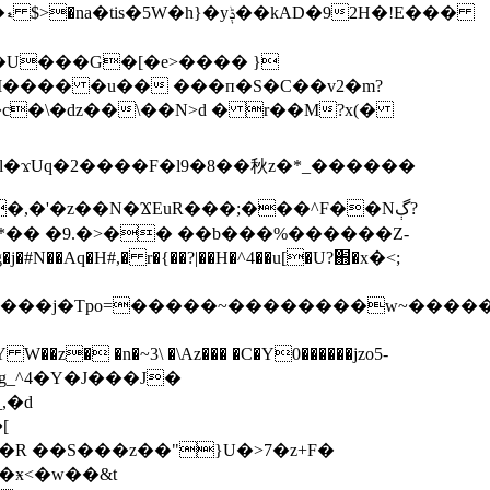
�
�U���G�[�e>���� }
I���� �u�� ���п�S�C��v2�m?
�\�ǳ��\��N>d � r��M?x(�
�*�� �9.�>�� ��b���%������Z-
�#N��Aq�H#,� r�{��?|��H�^4��u[�U?֋�x�<;
���j�Tpo=�����~��������w~������֯�
��z� �n�~3\ �\Az��� �C�Y0������jzo5-
g_^4�Y�J���J�
,�d
[