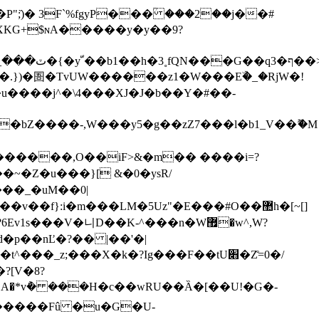
XKG+$ɴA�����y�y��9?
�bZ����-,W���y5�g��zZ7���l�b1_V��ޫ�M
�Zn������,O��iF>&�m�� ����i=?
�~�Z�u���}[ &�0�ysR/
f}:i�m���LM�5Uz"�E���#O��޺h�[~[]
?[V�8?
���A�*v݅� ���H�c��wRU��Ȁ�[� �U!�G�-