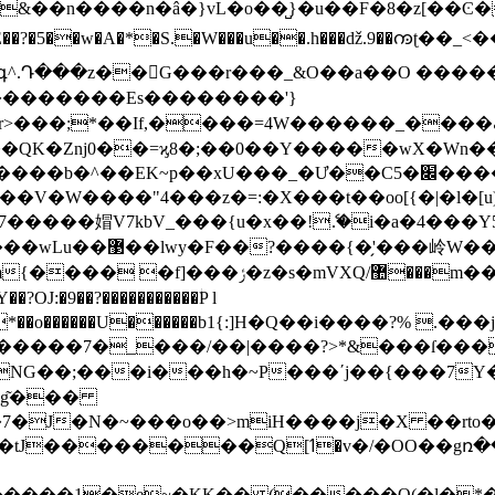
5��w�A�*�S.�W���u��.h���ǆ.9��ꧩʈ��_<
.Դ���z��􊴾G���r���_&O��a��O �����
��������Es��������'}
*��If,����=4W������_����ڦ�� ɓ��vV�#^%�
���_�Ư��C5�׌����b��VE{QL�ժ^UūbV���j9�/ \�Q��-
V�W����"4���z�=:�X���t��oo[{�|�l�[u)
 �?��q���nMOo�5�/
Q/޺���m��8�ǳ���P=����8��/��嬦
:�9��?�����������ؗP l
U������b1{:]Η�Q��i����?% .���jڴ�D�is�Z����9����V{��H
/�����7�_���/��|����?>*&���ſ���
˳g͂���
\��7�J�N�~���o��>miH����j�X ��rto
v�/�OO��gռ��Ux�| �\*��)wp��>��h��-
�����1�e~�KK�� (�����O(�l�*