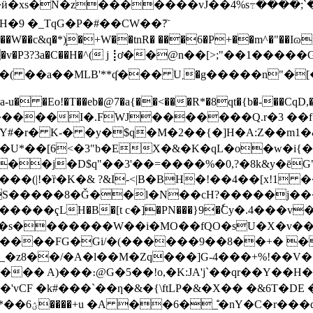
��ӥ�xs�N�z�������vJ��4%s߹����
H�9 �_TqG�P�#��CW��?҇
�����v�P3?3a�C��H�^( j⢸ơ��@n��[>;"��1�
�����n"�[�Q�kP����༁p�p�)#����,c�#_�$}
�@7�a{��<���R*�8qt�{b�-��CqD,��M׍���rK��2 �K�E�u!h���
Y#�r� K-� �y�$q�M�2��{�]H�A:Z��m1
U*��[6<�3"b�EX�&�K�qL�o�w�i{��
�j�D$q"��3'��=����%�0,?�8k&y�ēG"��ֿ
�(|!�ȑ�K�& ?&I-<|B�BH�!��4��[x!1 
S�����8�Ǧ��l�N��cH?�����j����Q��
����9��8��+� ��ہ���ķ�K)ЧT��l�ҁ$�ax���R�j��ݝPoW
N^_._�z8��/�A�l��M�Zq���]G-4���+%!��
 A)���։@G�5��!o,�K:JA'j`��qr��Y ��H����.
vCF �k#���`��ƞ�&�{\ftLP�&�X�� �&6T�DE
�&��3:-