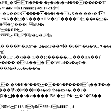
R_�XiTt�P�� �y�4�\�+d�S�f��d��Τ/
 ք0�0���#͊5d�U��9B�8���h�{��$v&��.��x�4 ?
�߅friU�r
"6�fHN-
V1y @ F�Q�n%
��ʭO��}c�����ދL|���HA��}̔
�_�˓�Z�K�ʻ��$)���'r�P���S՜q��Œ�s
�S���璢k����a�MM�k$<�J��F�
�M\G��8c�3p�r���<�%���Oqo�