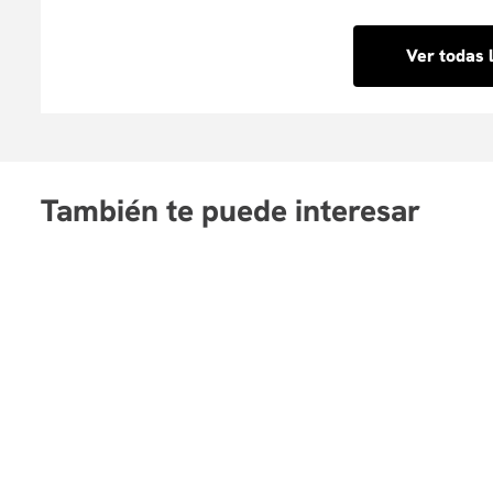
completar tu inscripción y pago en línea de forma ráp
Ver todas 
También te puede interesar