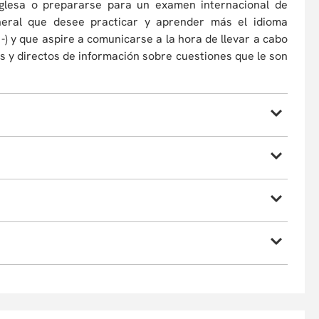
nglesa o prepararse para un examen internacional de
general que desee practicar y aprender más el idioma
-) y que aspire a comunicarse a la hora de llevar a cabo
os y directos de información sobre cuestiones que le son
para comunicarte efectivamente con hablantes nativos y
 éxito en cualquier ámbito, integrándote activamente en
las habilidades comunicativas en contextos personales,
 inglés como lengua franca, es decir, como medio común
as con fines específicos como el turismo, el comercio o
, por causas de fuerza mayor, a cambiar sus profesores
ipante podrá optar por la devolución de su dinero o
umiendo la diferencia si la hubiera. En caso de retiro,