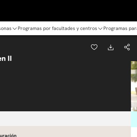
sonas
Programas por facultades y centros
Programas par
n II
uración