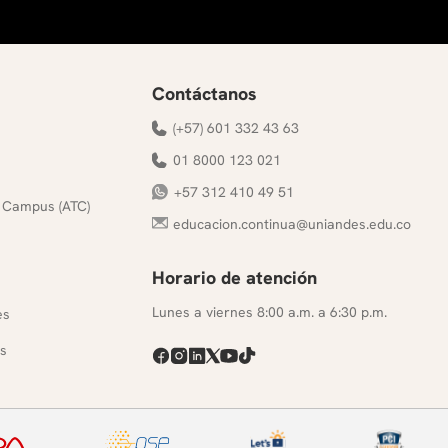
Contáctanos
(+57) 601 332 43 63
01 8000 123 021
+57 312 410 49 51
 Campus (ATC)
educacion.continua@uniandes.edu.co
Horario de atención
s
Lunes a viernes 8:00 a.m. a 6:30 p.m.
es
s