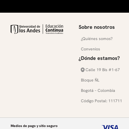
Sobre nosotros
¿Quiénes somos?
Convenios
¿Dónde estamos?
Calle 19 Bis #1-67
Bloque ÑL
Bogotá – Colombia
Código Postal: 111711
Medios de pago y sitio seguro