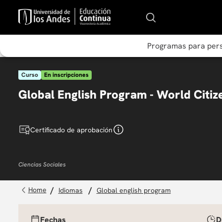
Programas para per
Curso
En inscripciones
Global English Program - World Citize
Certificado de aprobación
Ciencias Sociales
idiomas
global english program
Fechas
D