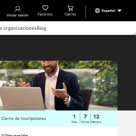
Favoritos
Iniciar sesión
a organizaciones
Blog
1
7
12
Cierre de inscripciones
Días
Horas
Minutos
Inversión