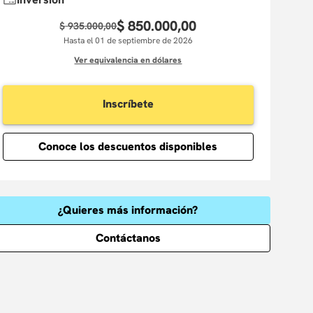
$
850
.
000
,
00
$
935
.
000
,
00
Hasta el 01 de septiembre de 2026
Ver equivalencia en dólares
Inscríbete
Conoce los descuentos disponibles
¿Quieres más información?
Contáctanos