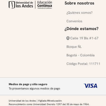
Sobre nosotros
de la obra.
Se conversará sobre la juventud, el amor y
¿Quiénes somos?
principales.
Convenios
Se analizará la relación entre Mario y su abue
y visiones políticas.
¿Dónde estamos?
Se comentará la evolución del personaje de
Calle 19 Bis #1-67
narrativa.
Se analizará el surgimiento del amor entr
Bloque ÑL
transformación de Jean Valjean.
Bogotá – Colombia
Se conversará sobre la manera en que Víctor H
los grandes acontecimientos sociales.
Código Postal: 111711
Séptima sesión
Lectura para la sesión:
Cuarta parte (El idilio de la 
(páginas 873 a 1056 en la edición recomendada).
Medios de pago y sitio seguro
Te presentamos algunos medios de pago
Se presentará el contexto histórico de la insur
Se analizarán las causas sociales y políticas de
Universidad de los Andes | Vigilada Mineducación
Se conversará sobre las sociedades secretas y
Reconocimiento como Universidad: Decreto 1297 del 30 de mayo de 1964.