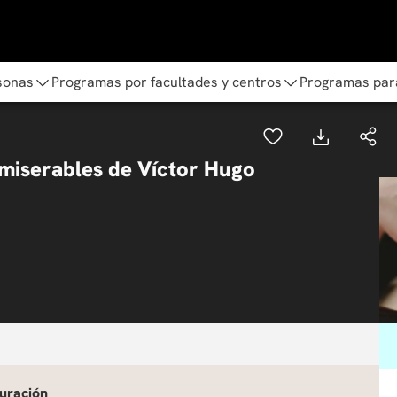
sonas
Programas por facultades y centros
Programas par
s miserables de Víctor Hugo
uración