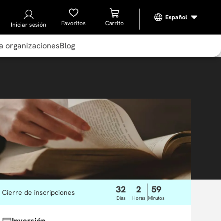
Favoritos
Iniciar sesión
a organizaciones
Blog
32
2
59
Cierre de inscripciones
Días
Horas
Minutos
Inversión