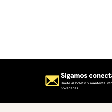
Se analizará el convento como espacio de refugi
Se conversará sobre la evolución de Jean Val
pasado y su nueva identidad.
Quinta sesión
Lectura para la sesión:
Tercera parte (Mario): Libros 
Se presentará el contexto político de la Restau
Se analizará el crecimiento de las ideas republi
Se conversará sobre la organización social de 
clases populares.
Se presentará la vida estudiantil y el surgimien
Se comentará la situación económica y social
Sigamos conect
1830.
Únete al boletín y mantente in
Se ofrecerán algunas claves históricas para com
novedades.
Sexta sesión
Lectura para la sesión:
Terminar la Tercera parte (Ma
Se hará una presentación sobre la novela de fo