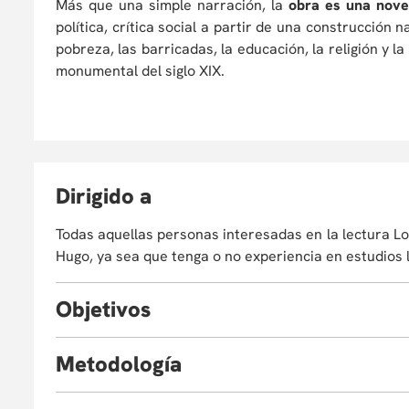
Más que una simple narración, la
obra es una nov
política, crítica social a partir de una construcción n
pobreza, las barricadas, la educación, la religión y la
monumental del siglo XIX.
D
irigido a
Todas aquellas personas interesadas en la lectura L
Hugo, ya sea que tenga o no experiencia en estudios l
O
bjetivos
Al finalizar el taller estarás en la capacidad de:
M
etodología
Proporcionar claves de lectura para abordar un
Hacer una lectura integral de la obra.