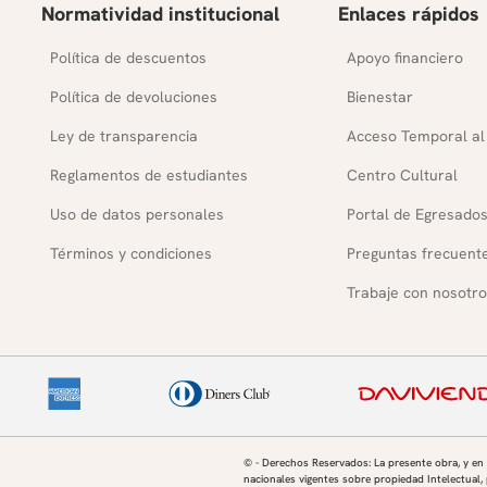
Normatividad institucional
Enlaces rápidos
 la construcción de la identidad en los personajes
Política de descuentos
Apoyo financiero
Política de devoluciones
Bienestar
lo como representación del conflicto entre generaciones
Ley de transparencia
Acceso Temporal al
 Éponine y su importancia dentro de la estructura
Reglamentos de estudiantes
Centro Cultural
e Mario y Cosette y su relación con el proceso de
Uso de datos personales
Portal de Egresado
Términos y condiciones
Preguntas frecuent
ugo entrelaza la historia íntima de los personajes con
Trabaje con nosotro
calle Plumet y la epopeya de San Dionisio): Libros I a VII
rección republicana de junio de 1832.
l levantamiento.
© - Derechos Reservados: La presente obra, y en
 los movimientos revolucionarios franceses.
nacionales vigentes sobre propiedad Intelectual, 