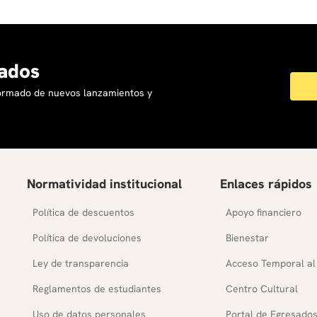
ados
formado de nuevos lanzamientos y
Normatividad institucional
Enlaces rápidos
Política de descuentos
Apoyo financiero
Política de devoluciones
Bienestar
Ley de transparencia
Acceso Temporal al
Reglamentos de estudiantes
Centro Cultural
Uso de datos personales
Portal de Egresado