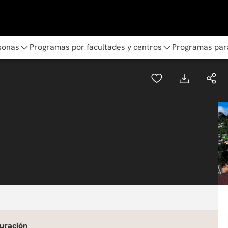
sonas
Programas por facultades y centros
Programas par
uración