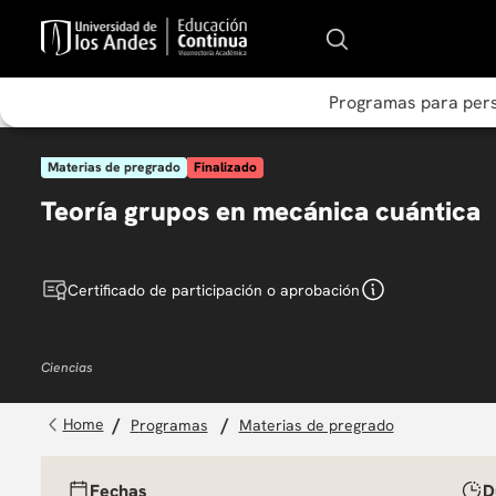
Programas para per
Materias de pregrado
Finalizado
Teoría grupos en mecánica cuántica
Certificado de participación o aprobación
Ciencias
programas
materias de pregrado
Fechas
D