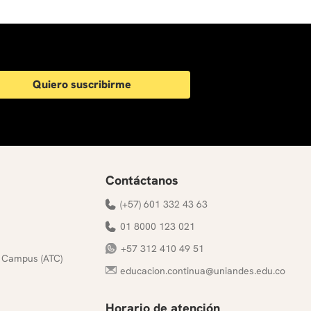
Quiero suscribirme
Contáctanos
(+57) 601 332 43 63
01 8000 123 021
+57 312 410 49 51
 Campus (ATC)
educacion.continua@uniandes.edu.co
Horario de atención
s