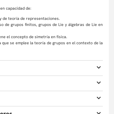
é en capacidad de:
y de teoría de representaciones.
so de grupos finitos, grupos de Lie y álgebras de Lie en
e el concepto de simetría en física.
a que se emplee la teoría de grupos en el contexto de la
or parte del profesor). Se asignarán tareas y ejercicios
jeros