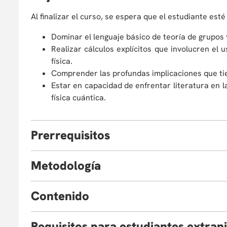
Al finalizar el curso, se espera que el estudiante est
Dominar el lenguaje básico de teoría de grupos 
Realizar cálculos explícitos que involucren el u
física.
Comprender las profundas implicaciones que tien
Estar en capacidad de enfrentar literatura en l
física cuántica.
P
rerrequisitos
Haber cursado y aprobado mecánica cuántica.
M
etodología
Clases de tipo magistral (presentación de los temas p
C
ontenido
de forma periódica.
Temas:
R
equisitos para estudiantes extran