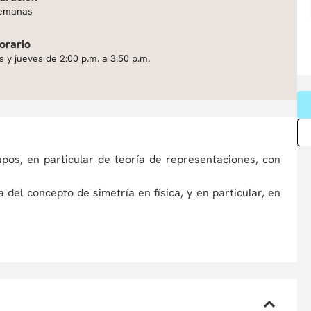
emanas
orario
 y jueves de 2:00 p.m. a 3:50 p.m.
upos, en particular de teoría de representaciones, con
a del concepto de simetría en física, y en particular, en