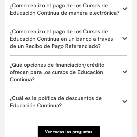
¿Cómo realizo el pago de los Cursos de
Educación Continua de manera electrónica?
Conoce el instructivo para inscribirte a un curso,
¿Cómo realizo el pago de los Cursos de
programa o taller de Educación Continua aquí
Educación Continua en un banco a través
de un Recibo de Pago Referenciado?
Conoce el instructivo de pago en bancos a través de
¿Qué opciones de financiación/crédito
un Recibo de Pago Referenciado aquí
ofrecen para los cursos de Educación
Continua?
La Universidad actualmente tiene convenio con
¿Cuál es la política de descuentos de
entidades financieras que ofrecen financiación de
Educación Continua?
uno a seis meses. Estas entidades pueden cubrir
hasta el 100% del valor de la matrícula o el
Conoce nuestra Política de descuentos aquí.
porcentaje que tu requieras y su aprobación es
inmediata. Conoce las entidades con las que
Ver todas las preguntas
tenemos convenio aquí.