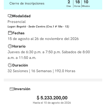
2
18
10
Cierre de inscripciones
10
.
derecho
Días
Horas
Minutos
Modalidad
Presencial
Lugar: Bogotá - Sede Centro (Cra.1 # 18a - 12)
Fechas
15 de agosto al 26 de noviembre del 2026
Horario
Jueves de 6:30 p.m. a 7:50 p.m. Sábados de 8:00
a.m. a 11:50 a.m.
Duración
32 Sesiones | 16 Semanas | 192.0 Horas
Inversión
$
5
.
233
.
200
,
00
Hasta el 10 de agosto de 2026