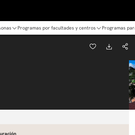
sonas
Programas por facultades y centros
Programas par
uración