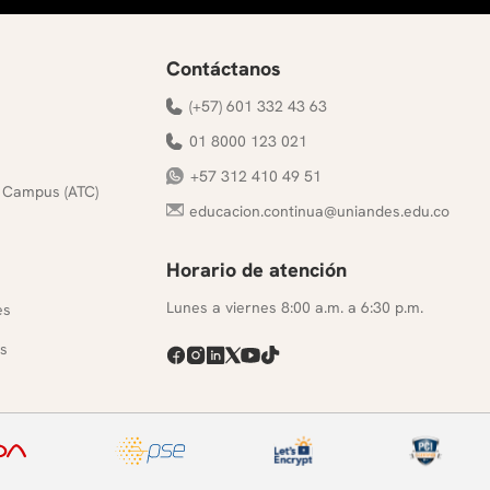
Contáctanos
(+57) 601 332 43 63
01 8000 123 021
+57 312 410 49 51
 Campus (ATC)
educacion.continua@uniandes.edu.co
Horario de atención
s
Lunes a viernes 8:00 a.m. a 6:30 p.m.
es
s