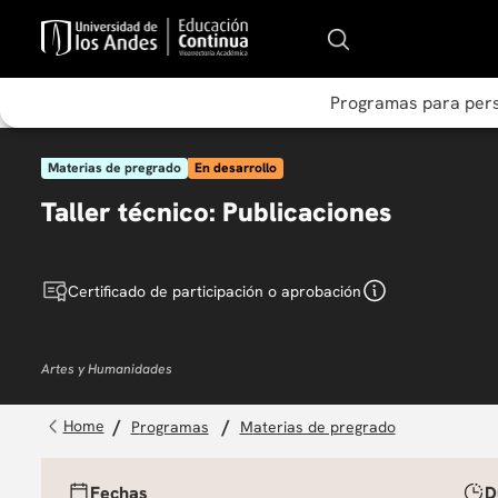
Programas para per
Materias de pregrado
En desarrollo
Taller técnico: Publicaciones
Certificado de participación o aprobación
Artes y Humanidades
programas
materias de pregrado
Fechas
D