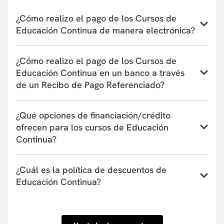
Devoluciones
aquí
. La apertura y desarrollo del programa
estará sujeta al número de inscritos. El
¿Cómo realizo el pago de los Cursos de
Departamento/Facultad que ofrece el curso se reserva el
Educación Continua de manera electrónica?
derecho de admisión según el perfil académico de los
aspirantes.
Conoce el instructivo para inscribirte a un curso,
¿Cómo realizo el pago de los Cursos de
programa o taller de Educación Continua aquí
Educación Continua en un banco a través
de un Recibo de Pago Referenciado?
Conoce el instructivo de pago en bancos a través de
¿Qué opciones de financiación/crédito
un Recibo de Pago Referenciado aquí
ofrecen para los cursos de Educación
Continua?
La Universidad actualmente tiene convenio con
¿Cuál es la política de descuentos de
entidades financieras que ofrecen financiación de
Educación Continua?
uno a seis meses. Estas entidades pueden cubrir
hasta el 100% del valor de la matrícula o el
Conoce nuestra Política de descuentos aquí.
porcentaje que tu requieras y su aprobación es
inmediata. Conoce las entidades con las que