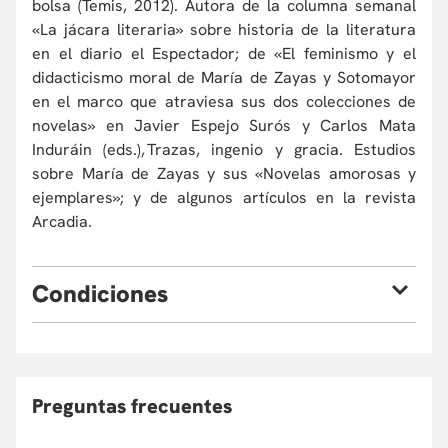
bolsa (Temis, 2012). Autora de la columna semanal
«La jácara literaria» sobre historia de la literatura
en el diario el Espectador; de «El feminismo y el
didacticismo moral de María de Zayas y Sotomayor
en el marco que atraviesa sus dos colecciones de
novelas» en Javier Espejo Surós y Carlos Mata
Induráin (eds.), Trazas, ingenio y gracia. Estudios
sobre María de Zayas y sus «Novelas amorosas y
ejemplares»; y de algunos artículos en la revista
Arcadia.
C
ondiciones
Eventualmente, la Universidad puede verse obligada, por
causas de fuerza mayor, a cambiar sus profesores o
cancelar el programa. En este caso, el participante podrá
optar por la devolución de su dinero o reinvertirlo en otro
Preguntas frecuentes
curso de Educación Continua, asumiendo la diferencia si la
hubiera. En caso de retiro, consulte la Política de