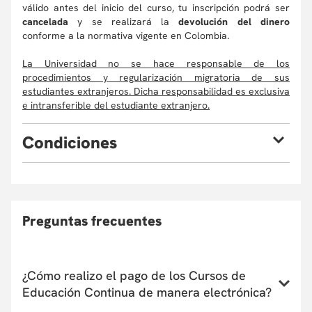
válido antes del inicio del curso, tu inscripción podrá ser
cancelada
y se realizará la
devolución del dinero
conforme a la normativa vigente en Colombia.
La Universidad no se hace responsable de los
procedimientos y regularización migratoria de sus
estudiantes extranjeros. Dicha responsabilidad es exclusiva
e intransferible del estudiante extranjero.
C
ondiciones
Eventualmente, la Universidad puede verse obligada, por
causas de fuerza mayor, a cambiar sus profesores o
cancelar el programa. En este caso, el participante podrá
optar por la devolución de su dinero o reinvertirlo en otro
Preguntas frecuentes
curso de Educación Continua, asumiendo la diferencia si la
hubiera. En caso de retiro, consulte la Política de
Devoluciones
aquí
. La apertura y desarrollo del programa
estará sujeta al número de inscritos. El
¿Cómo realizo el pago de los Cursos de
Departamento/Facultad que ofrece el curso se reserva el
Educación Continua de manera electrónica?
derecho de admisión según el perfil académico de los
aspirantes.