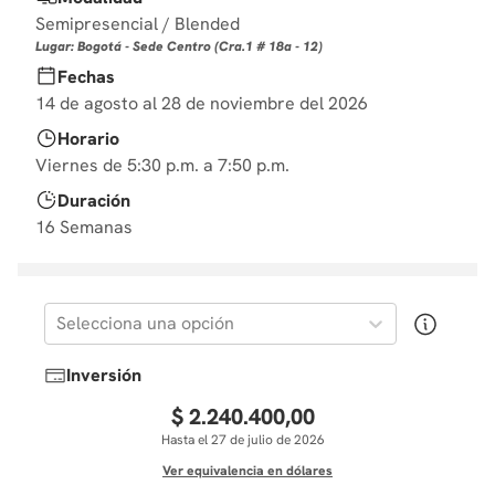
10
.
diseño
Semipresencial / Blended
Lugar: Bogotá - Sede Centro (Cra.1 # 18a - 12)
Fechas
14 de agosto al 28 de noviembre del 2026
Horario
Viernes de 5:30 p.m. a 7:50 p.m.
Duración
16 Semanas
Selecciona una opción
Inversión
$
2
.
240
.
400
,
00
Hasta el 27 de julio de 2026
Ver equivalencia en dólares