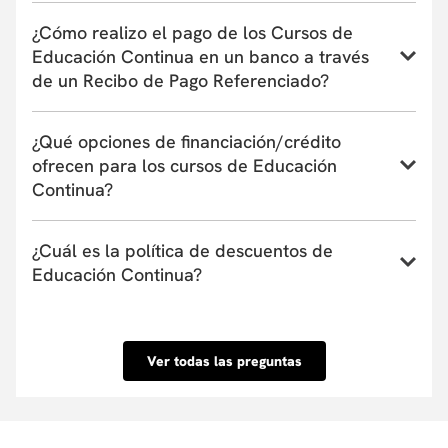
Conoce el instructivo para inscribirte a un curso,
¿Cómo realizo el pago de los Cursos de
programa o taller de Educación Continua aquí
Educación Continua en un banco a través
de un Recibo de Pago Referenciado?
Conoce el instructivo de pago en bancos a través de
¿Qué opciones de financiación/crédito
un Recibo de Pago Referenciado aquí
ofrecen para los cursos de Educación
Continua?
La Universidad actualmente tiene convenio con
¿Cuál es la política de descuentos de
entidades financieras que ofrecen financiación de
Educación Continua?
uno a seis meses. Estas entidades pueden cubrir
hasta el 100% del valor de la matrícula o el
Conoce nuestra Política de descuentos aquí.
porcentaje que tu requieras y su aprobación es
inmediata. Conoce las entidades con las que
Ver todas las preguntas
tenemos convenio aquí.