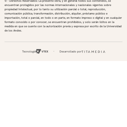
© - Derechos Reservados: La presente obra, y en general todos sus contenidos, se
encuentran protegidos por las normas internacionales y nacionales vigentes sobre
propiedad Intelectual, por lo tanto su utilización parcial o total, reproducción,
comunicación pública, transformación, distribución, alquiler, préstamo público e
importación, total o parcial, en todo o en parte, en formato impreso o digital y en cualquier
formato conocido o por conocer, se encuentran prohibidos, y solo serán lícitos en la
medida en que se cuente con la autorización previa y expresa por escrito de la Universidad
de los Andes.
Tecnología
Desarrollado por