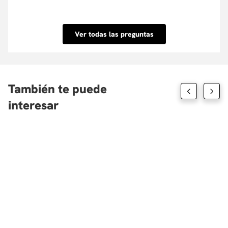
hasta el 100% del valor de la matrícula o el
Conoce nuestra Política de descuentos aquí.
porcentaje que tu requieras y su aprobación es
inmediata. Conoce las entidades con las que
Ver todas las preguntas
tenemos convenio aquí.
También te puede
interesar