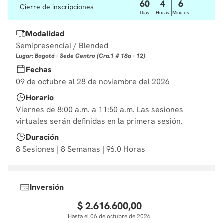
60
4
6
Cierre de inscripciones
10
.
derecho
Días
Horas
Minutos
Modalidad
Semipresencial / Blended
Lugar: Bogotá - Sede Centro (Cra.1 # 18a - 12)
Fechas
09 de octubre al 28 de noviembre del 2026
Horario
Viernes de 8:00 a.m. a 11:50 a.m. Las sesiones
virtuales serán definidas en la primera sesión.
Duración
8 Sesiones | 8 Semanas | 96.0 Horas
Inversión
$
2
.
616
.
600
,
00
Hasta el 06 de octubre de 2026