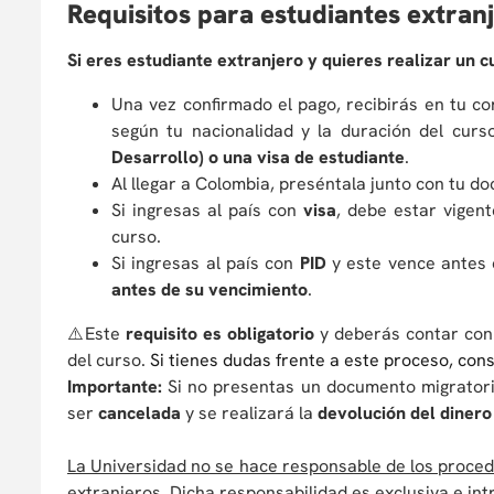
R
equisitos para estudiantes extran
Si eres estudiante extranjero y quieres realizar un 
Una vez confirmado el pago, recibirás en tu c
según tu nacionalidad y la duración del curs
Desarrollo) o una visa de estudiante
.
Al llegar a Colombia, preséntala junto con tu do
Si ingresas al país con
visa
, debe estar vigent
curso.
Si ingresas al país con
PID
y este vence antes 
antes de su vencimiento
.
⚠️Este
requisito es obligatorio
y deberás contar con 
del curso.
Si tienes dudas frente a este proceso, con
Importante:
Si no presentas un documento migratorio 
ser
cancelada
y se realizará la
devolución del dinero
La Universidad no se hace responsable de los proced
extranjeros. Dicha responsabilidad es exclusiva e int