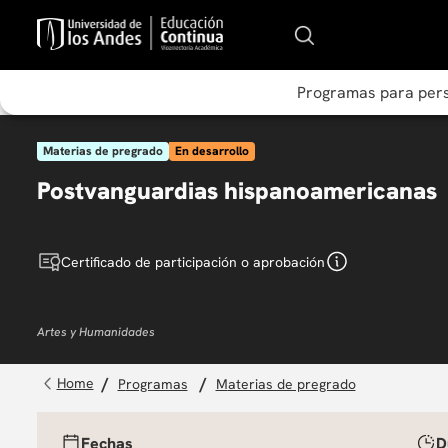
Programas para per
Materias de pregrado
En desarrollo
Postvanguardias hispanoamericanas
Certificado de participación o aprobación
Artes y Humanidades
programas
materias de pregrado
Fechas
D