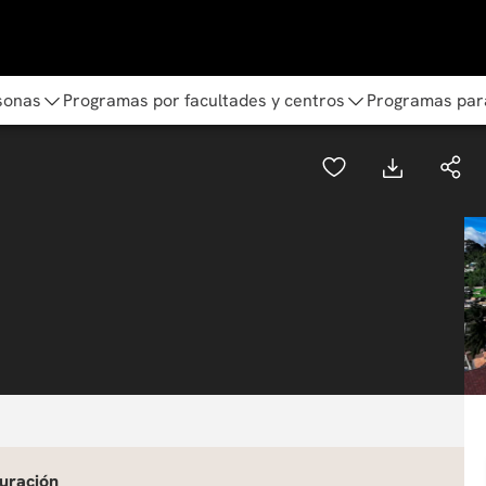
sonas
Programas por facultades y centros
Programas par
uración