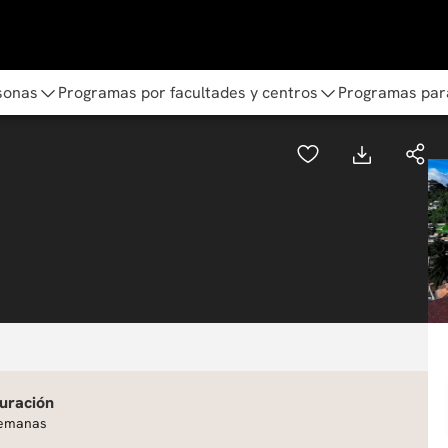
sonas
Programas por facultades y centros
Programas par
uración
emanas