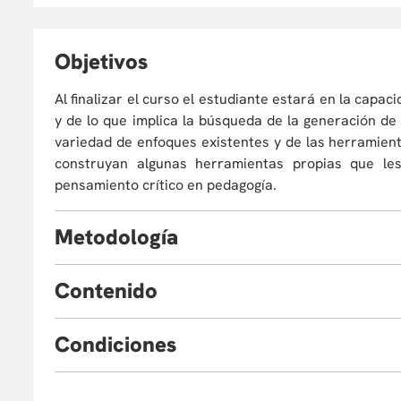
O
bjetivos
Al finalizar el curso el estudiante estará en la capac
y de lo que implica la búsqueda de la generación de
variedad de enfoques existentes y de las herramien
construyan algunas herramientas propias que l
pensamiento crítico en pedagogía.
M
etodología
C
ontenido
Discusión de enfoques y conceptos a partir de
clase (los jueves de 5:00 a 8:00) estarán de
Parte I:
pensamiento crítico en educación, a partir de 
C
ondiciones
La pedagogía radical
vamos a leer todos los textos, completos, y a ti
Parte II:
se deben leer, para cada sesión se trabajará
Eventualmente, la Universidad puede verse obligada
El movimiento de pensamiento crítico
tamaño normal. Hay que aclarar, eso sí, que var