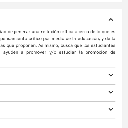
idad de generar una reflexión crítica acerca de lo que es
 pensamiento crítico por medio de la educación, y de la
tas que proponen. Asimismo, busca que los estudiantes
es ayuden a promover y/o estudiar la promoción de
 la lectura de textos. La mayoría de las reuniones de
dicadas a discutir los diferentes enfoques acerca del
la lectura de varios textos. El compromiso es que todos
empo. Para dar una idea de la longitud de los textos que
n en promedio dos artículos o capítulos de libro, de
, por causas de fuerza mayor, a cambiar sus profesores
ios de estos textos no son fáciles de entender.