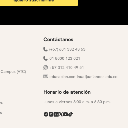
Contáctanos
(+57) 601 332 43 63
01 8000 123 021
+57 312 410 49 51
 Campus (ATC)
educacion.continua@uniandes.edu.co
Horario de atención
s
Lunes a viernes 8:00 a.m. a 6:30 p.m.
es
s