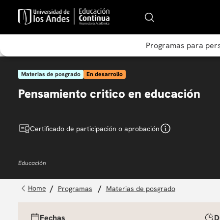
Programas para per
Materias de posgrado
En desarrollo
Pensamiento critico en educación
Certificado de participación o aprobación
Educación
programas
materias de posgrado
Fechas
D