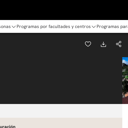
sonas
Programas por facultades y centros
Programas par
uración