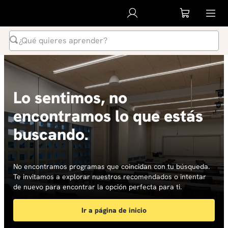
¿Qué quieres aprender?
Términos Más Buscados
1
.
inteligencia artificial
Lo sentimos, no
2
.
ia
encontramos lo que estás
3
.
curso
buscando.
4
.
diplomado
5
.
global english program
6
.
liderazgo
No encontramos programas que coincidan con tu búsqueda.
Te invitamos a explorar nuestros recomendados o intentar
7
.
inglés
de nuevo para encontrar la opción perfecta para ti.
8
.
música
Ir a página de inicio
9
.
diseño