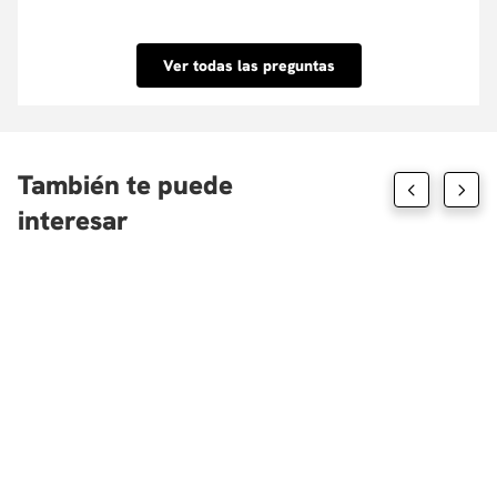
hasta el 100% del valor de la matrícula o el
Conoce nuestra Política de descuentos aquí.
porcentaje que tu requieras y su aprobación es
inmediata. Conoce las entidades con las que
Ver todas las preguntas
tenemos convenio aquí.
También te puede
interesar