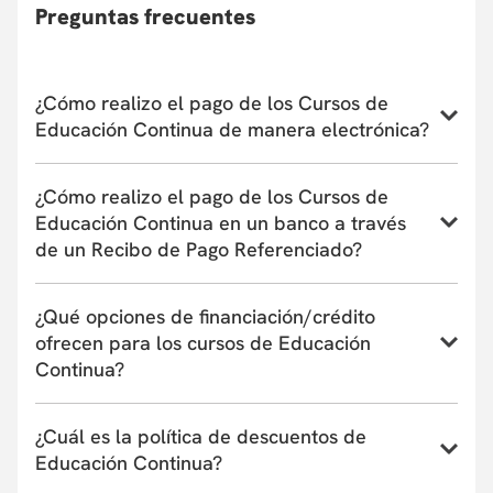
optar por la devolución de su dinero o reinvertirlo en otro
Preguntas frecuentes
curso de Educación Continua, asumiendo la diferencia si la
hubiera. En caso de retiro, consulte la Política de
Devoluciones
aquí
. La apertura y desarrollo del programa
estará sujeta al número de inscritos. El
¿Cómo realizo el pago de los Cursos de
Departamento/Facultad que ofrece el curso se reserva el
Educación Continua de manera electrónica?
derecho de admisión según el perfil académico de los
aspirantes.
Conoce el instructivo para inscribirte a un curso,
¿Cómo realizo el pago de los Cursos de
programa o taller de Educación Continua aquí
Educación Continua en un banco a través
de un Recibo de Pago Referenciado?
Conoce el instructivo de pago en bancos a través de
¿Qué opciones de financiación/crédito
un Recibo de Pago Referenciado aquí
ofrecen para los cursos de Educación
Continua?
La Universidad actualmente tiene convenio con
¿Cuál es la política de descuentos de
entidades financieras que ofrecen financiación de
Educación Continua?
uno a seis meses. Estas entidades pueden cubrir