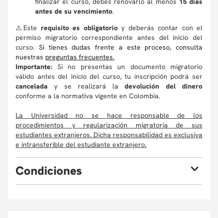
finalizar el curso, debes renovarlo al menos
15 días
antes de su vencimiento
.
⚠️Este
requisito es obligatorio
y deberás contar con el
permiso migratorio correspondiente antes del inicio del
curso.
Si tienes dudas frente a este proceso, consulta
nuestras
preguntas frecuentes
.
Importante:
Si no presentas un documento migratorio
válido antes del inicio del curso, tu inscripción podrá ser
cancelada
y se realizará la
devolución del dinero
conforme a la normativa vigente en Colombia.
La Universidad no se hace responsable de los
procedimientos y regularización migratoria de sus
estudiantes extranjeros. Dicha responsabilidad es exclusiva
e intransferible del estudiante extranjero.
C
ondiciones
Eventualmente, la Universidad puede verse obligada, por
causas de fuerza mayor, a cambiar sus profesores o
cancelar el programa. En este caso, el participante podrá