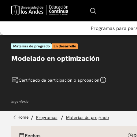
Programas para per
Materias de pregrado
En desarrollo
Modelado en optimización
Certificado de participación o aprobación
Ingeniería
programas
materias de pregrado
Fechas
D