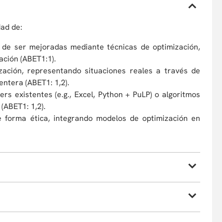
dad de:
les de ser mejoradas mediante técnicas de optimización,
ación (ABET1:1).
ación, representando situaciones reales a través de
ntera (ABET1: 1,2).
s existentes (e.g., Excel, Python + PuLP) o algoritmos
(ABET1: 1,2).
de forma ética, integrando modelos de optimización en
os de Analítica de Datos /o/ Estructuras de Datos y
 con sesiones de trabajo asistido. Toda la información