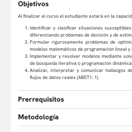
O
bjetivos
Al finalizar el curso el estudiante estará en la capaci
Identificar y clasificar situaciones susceptib
diferenciando problemas de decisión y de estim
Formular rigurosamente problemas de optimiz
modelos matemáticos de programación lineal y e
Implementar y resolver modelos mediante solver
de búsqueda iterativa o programación dinámica 
Analizar, interpretar y comunicar hallazgos 
flujos de datos reales (ABET1: 1).
P
rerrequisitos
M
etodología
Algebra Lineal 1.
Sistemas Apoyo a la Decisión /o/ Fundament
El curso se desarrolla mediante clases magistrales
Algoritmos.