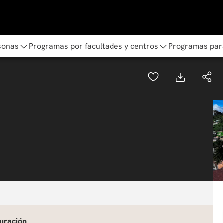
sonas
Programas por facultades y centros
Programas par
uración