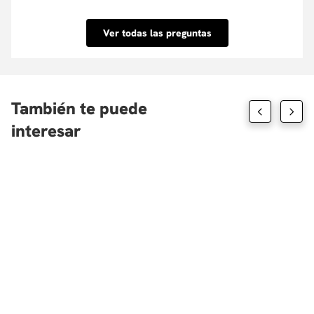
Conoce nuestra Política de descuentos aquí.
porcentaje que tu requieras y su aprobación es
inmediata. Conoce las entidades con las que
Ver todas las preguntas
tenemos convenio aquí.
También te puede
interesar