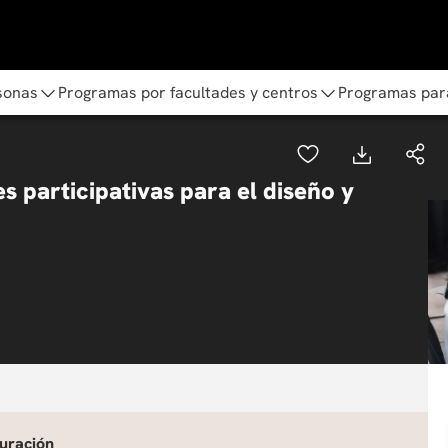
sonas
Programas por facultades y centros
Programas par
 participativas para el diseño y
uración