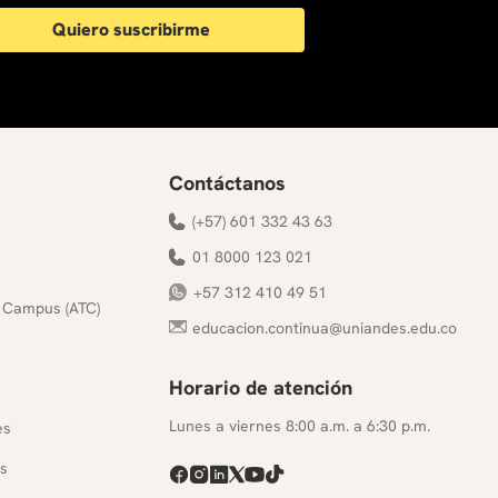
Quiero suscribirme
Contáctanos
(+57) 601 332 43 63
01 8000 123 021
+57 312 410 49 51
 Campus (ATC)
educacion.continua@uniandes.edu.co
Horario de atención
s
Lunes a viernes 8:00 a.m. a 6:30 p.m.
es
s