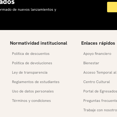
ados
formado de nuevos lanzamientos y
Normatividad institucional
Enlaces rápidos
Política de descuentos
Apoyo financiero
Política de devoluciones
Bienestar
Ley de transparencia
Acceso Temporal al
Reglamentos de estudiantes
Centro Cultural
Uso de datos personales
Portal de Egresado
Términos y condiciones
Preguntas frecuent
Trabaje con nosotro