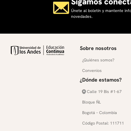
Sigamos conect
Únete al boletín y mantente in
novedades.
Sobre nosotros
¿Quiénes somos?
Convenios
¿Dónde estamos?
Calle 19 Bis #1-67
Bloque ÑL
Bogotá – Colombia
Código Postal: 111711