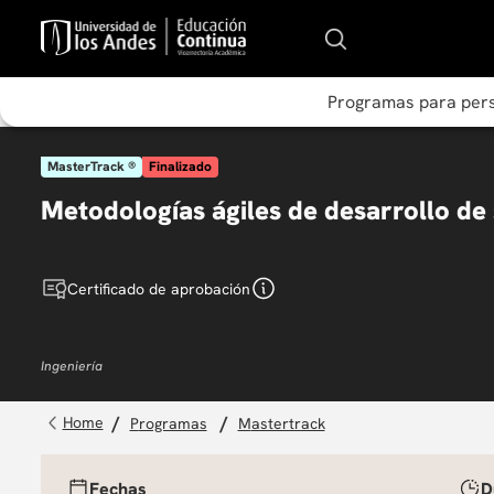
Programas para per
MasterTrack ®
Finalizado
Metodologías ágiles de desarrollo de
Certificado de aprobación
Ingeniería
programas
mastertrack
Fechas
D