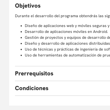
O
bjetivos
Durante el desarrollo del programa obtendrás las sig
Diseño de aplicaciones web y móviles seguras y 
Desarrollo de aplicaciones móviles en Android.
Gestión de proyectos y equipos de desarrollo d
Diseño y desarrollo de aplicaciones distribuidas
Uso de técnicas y prácticas de ingeniería de sof
Uso de herramientas de automatización de pru
P
rerrequisitos
Necesitarás conocimientos en:
C
ondiciones
Arquitectura y diseño de software.
Conocimiento de conceptos básicos de pruebas.
Eventualmente, la Universidad puede verse obligada
Construcción de historias de usuario, UML, JavaScrip
o cancelar el programa. En este caso, el partic