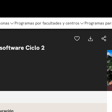
sonas
Programas por facultades y centros
Programas par
 software Ciclo 2
uración