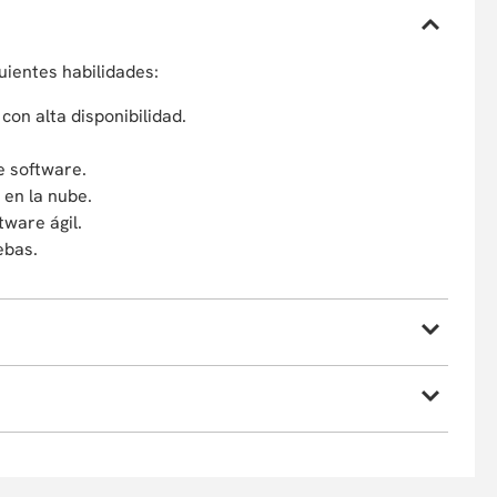
uientes habilidades:
con alta disponibilidad.
e software.
 en la nube.
tware ágil.
ebas.
, por causas de fuerza mayor, a cambiar sus profesores
t, Python, Angular, Git/GitHub.
ipante podrá optar por la devolución de su dinero o