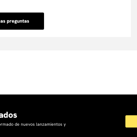
 y más. Agrega el curso al carrito y sigue los pasos para
ida y segura.
las preguntas
ados
formado de nuevos lanzamientos y