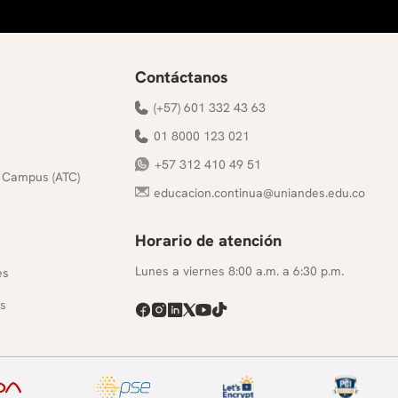
Contáctanos
(+57) 601 332 43 63
01 8000 123 021
+57 312 410 49 51
 Campus (ATC)
educacion.continua@uniandes.edu.co
Horario de atención
s
Lunes a viernes 8:00 a.m. a 6:30 p.m.
es
s