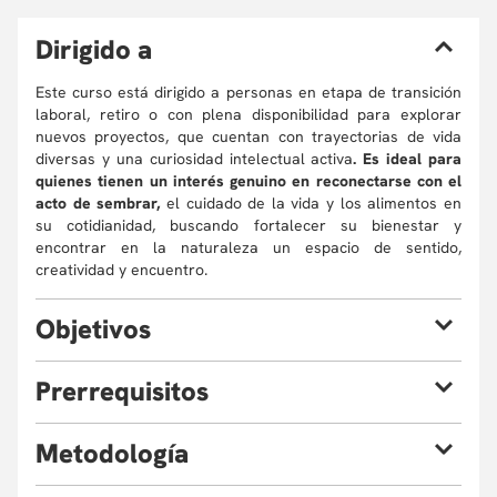
D
irigido a
Este curso está dirigido a personas en etapa de transición
laboral, retiro o con plena disponibilidad para explorar
nuevos proyectos, que cuentan con trayectorias de vida
diversas y una curiosidad intelectual activa
. Es ideal para
quienes tienen un interés genuino en reconectarse con el
acto de sembrar,
el cuidado de la vida y los alimentos en
su cotidianidad, buscando fortalecer su bienestar y
encontrar en la naturaleza un espacio de sentido,
creatividad y encuentro.
O
bjetivos
Al finalizar el curso, el estudiante estará en capacidad de:
P
rerrequisitos
Cultivar plantas comestibles y aromáticas en
No se requieren conocimientos previos,
ya que el
M
etodología
espacios domésticos.
aprendizaje se construye desde la experiencia personal de
Explorar la relación entre alimento, memoria y
cada participante; se espera disposición para la
Modalidad: Presencial (100%).
El curso se desarrolla en