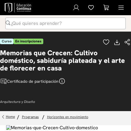
¿Qué quieres aprender?
Términos Más Buscados
Curso
En inscripciones
1
.
inteligencia artificial
Memorias que Crecen: Cultivo
2
.
ia
doméstico, sabiduría plateada y el arte
3
.
curso
de florecer en casa
4
.
diplomado
Certificado de participación
5
.
global english program
6
.
inglés
Arquitectura y Diseño
7
.
liderazgo
8
.
música
programas
horizontes en movimiento
9
.
derecho