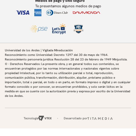
Medios de pago y sitio seguro
Departamento de Ingeniería de Sistemas y
Te presentamos algunos medios de pago
Computación (DISC), e investigador del Centro de
Investigación y Formación en Inteligencia Artificial,
CINFONIA, Universidad de los Andes, Colombia. Se
desempeñó previamente como director TI en el
Centro de Investigación para del Desarrollo CID e
investigador-científico principal en Inteligencia
Universidad de los Andes | Vigilada Mineducación
Reconocimiento como Universidad: Decreto 1297 del 30 de mayo de 1964.
Artificial en la empresa reconoSER ID. También se
Reconocimiento personería jurídica: Resolución 28 del 23 de febrero de 1949 Minjusticia.
desempeña como revisor de diversas conferencias y
© - Derechos Reservados: La presente obra, y en general todos sus contenidos, se
encuentran protegidos por las normas internacionales y nacionales vigentes sobre
revistas de alto nivel, como Information Sciences,
propiedad Intelectual, por lo tanto su utilización parcial o total, reproducción,
comunicación pública, transformación, distribución, alquiler, préstamo público e
Knowledge-Based Systems, International Journal of
importación, total o parcial, en todo o en parte, en formato impreso o digital y en cualquier
Educational Technology in Higher Education y IEEE.
formato conocido o por conocer, se encuentran prohibidos, y solo serán lícitos en la
medida en que se cuente con la autorización previa y expresa por escrito de la Universidad
International Conference on Advanced Learning
de los Andes.
Technologies. Sus intereses de investigación
incluyen procesamiento natural del lenguaje; web
semántica; e inteligencia artificial.
Tecnología
Desarrollado por