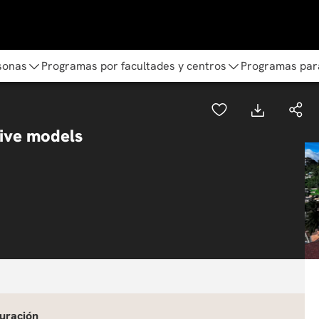
sonas
Programas por facultades y centros
Programas par
ive models
uración