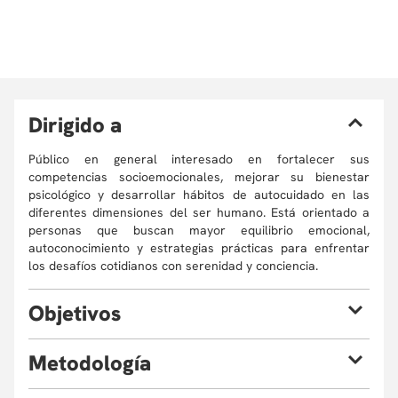
D
irigido a
Público en general interesado en fortalecer sus
competencias socioemocionales, mejorar su bienestar
psicológico y desarrollar hábitos de autocuidado en las
diferentes dimensiones del ser humano. Está orientado a
personas que buscan mayor equilibrio emocional,
autoconocimiento y estrategias prácticas para enfrentar
los desafíos cotidianos con serenidad y conciencia.
O
bjetivos
Al finalizar el curso el estudiante estará en capacidad de:
M
etodología
Comprender
la naturaleza, función y mensaje de las
emociones como parte esencial de la experiencia
Este curso tendrá una metodología fundamentalmente