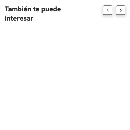
fiscales en una economía abierta?, ¿Qué
También te puede
instrumentos tiene el gobierno para mantener el
equilibrio fiscal en un contexto de economía abierta
interesar
con tasa de cambio fija y con tasa de cambio
variable?
¿Qué son y por qué suceden las crisis de balanza de
pagos?