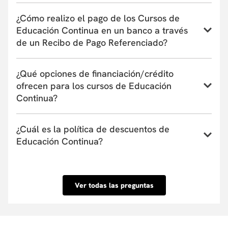
Conoce el instructivo para inscribirte a un curso,
¿Cómo realizo el pago de los Cursos de
programa o taller de Educación Continua aquí
Educación Continua en un banco a través
de un Recibo de Pago Referenciado?
Conoce el instructivo de pago en bancos a través de
¿Qué opciones de financiación/crédito
un Recibo de Pago Referenciado aquí
ofrecen para los cursos de Educación
Continua?
La Universidad actualmente tiene convenio con
¿Cuál es la política de descuentos de
entidades financieras que ofrecen financiación de
Educación Continua?
uno a seis meses. Estas entidades pueden cubrir
hasta el 100% del valor de la matrícula o el
Conoce nuestra Política de descuentos aquí.
porcentaje que tu requieras y su aprobación es
inmediata. Conoce las entidades con las que
Ver todas las preguntas
tenemos convenio aquí.