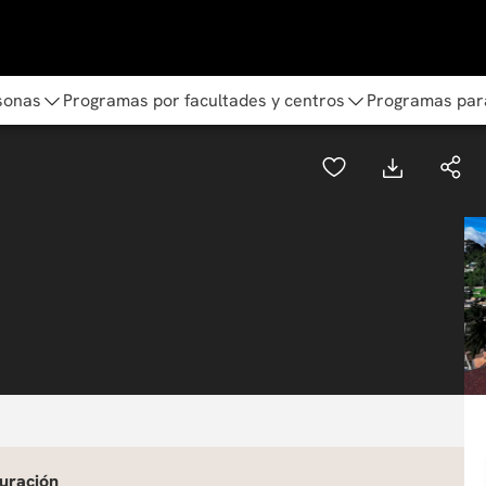
sonas
Programas por facultades y centros
Programas par
uración