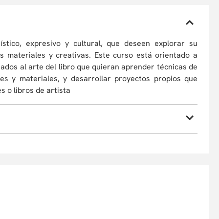
ístico, expresivo y cultural, que deseen explorar su
es materiales y creativas. Este curso está orientado a
nados al arte del libro que quieran aprender técnicas de
es y materiales, y desarrollar proyectos propios que
 o libros de artista
, por causas de fuerza mayor, a cambiar sus profesores
ipante podrá optar por la devolución de su dinero o
umiendo la diferencia si la hubiera. En caso de retiro,
ra y desarrollo del programa estará sujeta al número de
urso se reserva el derecho de admisión según el perfil