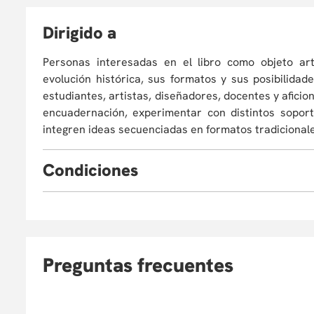
D
irigido a
Personas interesadas en el libro como objeto art
evolución histórica, sus formatos y sus posibilidad
estudiantes, artistas, diseñadores, docentes y aficio
encuadernación, experimentar con distintos soport
integren ideas secuenciadas en formatos tradicionales
C
ondiciones
Eventualmente, la Universidad puede verse obligada
o cancelar el programa. En este caso, el partic
reinvertirlo en otro curso de Educación Continua, as
consulte la Política de Devoluciones
aquí
. La apertu
Preguntas frecuentes
inscritos. El Departamento/Facultad que ofrece el c
académico de los aspirantes.