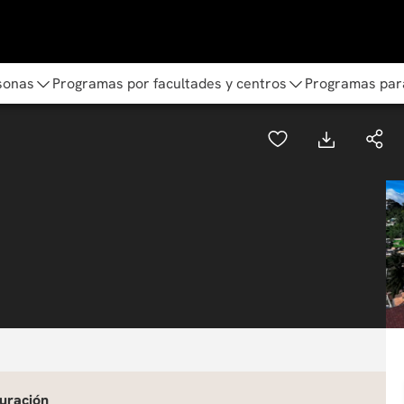
sonas
Programas por facultades y centros
Programas par
uración