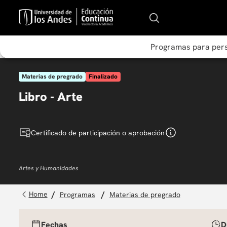
Programas para per
Materias de pregrado
Finalizado
Libro - Arte
Certificado de participación o aprobación
Artes y Humanidades
programas
materias de pregrado
Fechas
D