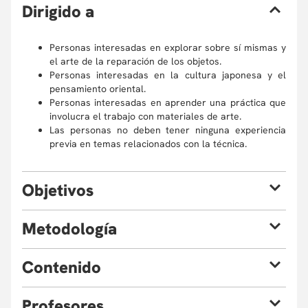
D
irigido a
Personas interesadas en explorar sobre sí mismas y
el arte de la reparación de los objetos.
Personas interesadas en la cultura japonesa y el
pensamiento oriental.
Personas interesadas en aprender una práctica que
involucra el trabajo con materiales de arte.
Las personas no deben tener ninguna experiencia
previa en temas relacionados con la técnica.
O
bjetivos
Al finalizar el curso, estarás en la capacidad de:
M
etodología
Reconstruir un objeto de cerámica por medio de la
técnica del Kintsugi (utilizamos materiales locales, no
El curso se llevará a cabo por medio de una metodología
C
ontenido
incluye el trabajo con Urushi).
teórico-práctica. En cada sesión las personas participantes
Acercarse a sus fracturas internas desde una
se acercarán a contenidos teóricos y filosóficos
Sesión 1:
perspectiva de aprendizaje.
relacionados con el Kintsugi, los cuales serán puestos en
P
rofesores