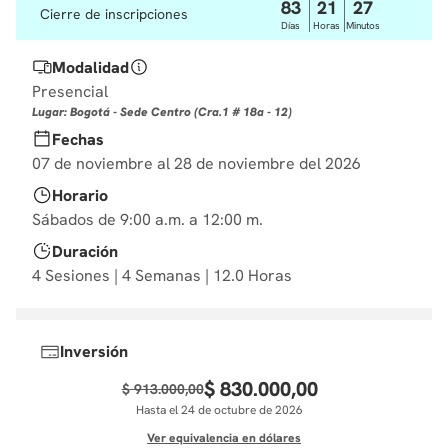
83
21
27
Cierre de inscripciones
10
.
derecho
Días
Horas
Minutos
Modalidad
Presencial
Lugar: Bogotá - Sede Centro (Cra.1 # 18a - 12)
Fechas
07 de noviembre al 28 de noviembre del 2026
Horario
Sábados de 9:00 a.m. a 12:00 m.
Duración
4 Sesiones | 4 Semanas | 12.0 Horas
Inversión
$
830
.
000
,
00
$
913
.
000
,
00
Hasta el 24 de octubre de 2026
Ver equivalencia en dólares