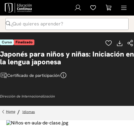
¿Qué quieres aprender?
Términos Más Buscados
Curso
Finalizado
1
.
inteligencia artificial
Japonés para niños y niñas: Iniciación en
2
.
ia
la lengua japonesa
3
.
curso
Certificado de participación
4
.
diplomado
5
.
global english program
Dirección de Internacionalización
6
.
liderazgo
7
.
inglés
idiomas
8
.
música
9
.
diseño