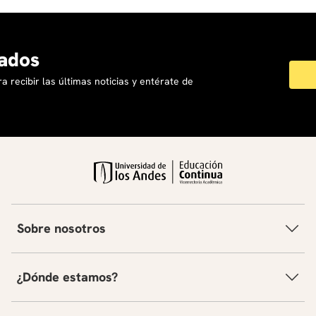
Actividades:
Producción de un video breve titulado Mi rutina
ados
ninja.
Encuesta grupal de gustos y análisis de resultados.
a recibir las últimas noticias y entérate de
Simulación de compras o intercambios cotidianos.
Evaluación:
entrevista entre compañeros en japonés, con
registro audiovisual.
Módulo 5 – Proyecto final
Integrar los conocimientos lingüísticos y culturales
adquiridos en un producto creativo que refleje la
comprensión intercultural y la expresión personal.
Contenidos:
Aplicación integrada de hiragana y katakana.
Sobre nosotros
Síntesis cultural: lenguaje, creatividad y expresión.
Actividades:
¿Dónde estamos?
Desarrollo de un proyecto individual o grupal (manga
corto, mini obra teatral o juego de mesa).
Exposición abierta de proyectos.