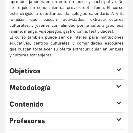
aprender japonés en un entorno lúdico y participativo. No
se requieren conocimientos previos del idioma. El curso
está dirigido a estudiantes de colegios calendario A y B,
familias que buscan actividades extracurriculares
culturales, y jóvenes con afinidad por la cultura japonesa
(anime, manga, videojuegos, gastronomía, festividades).
El curso también puede ser de interés para instituciones
educativas, centros culturales y comunidades escolares
que buscan fortalecer su oferta extracurricular en lenguas
y culturas extranjeras.
O
bjetivos
Al finalizar el curso, el estudiante estará en capacidad de:
M
etodología
Leer y escribir los silabarios hiragana y katakana, al
igual que algunos kanji básicos.
Modalidad presencial intensiva vacacional con
C
ontenido
Participar en interacciones comunicativas sencillas:
componentes asincrónicos opcionales.
saludos, presentaciones, gustos y rutinas cotidianas.
Se emplea un
enfoque gamificado
, donde cada estudiante
Módulo 1 – Bienvenida al mundo del japonés
Reconocer y utilizar vocabulario básico relacionado
crea un avatar, gana puntos de experiencia (XP) y
P
rofesores
Introducir al estudiante en los fundamentos del idioma y la
con la cultura japonesa (comidas, animales,
desbloquea niveles a medida que avanza en misiones
cultura japonesa, comprendiendo los saludos como parte
festivales).
lingüísticas y culturales.