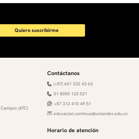
Quiero suscribirme
Contáctanos
(+57) 601 332 43 63
01 8000 123 021
+57 312 410 49 51
 Campus (ATC)
educacion.continua@uniandes.edu.co
Horario de atención
s