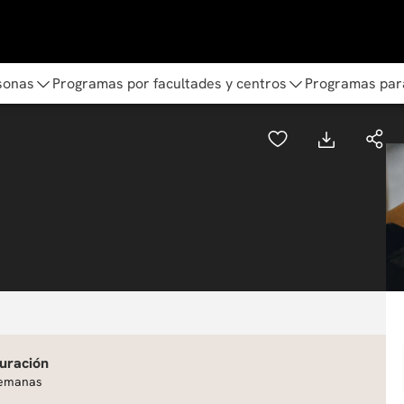
sonas
Programas por facultades y centros
Programas par
uración
emanas