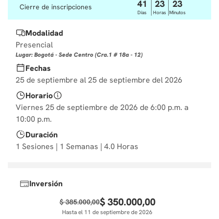
41
23
23
Cierre de inscripciones
10
.
derecho
Días
Horas
Minutos
Modalidad
Presencial
Lugar: Bogotá - Sede Centro (Cra.1 # 18a - 12)
Fechas
25 de septiembre al 25 de septiembre del 2026
Horario
Viernes 25 de septiembre de 2026 de 6:00 p.m. a
10:00 p.m.
Duración
1 Sesiones | 1 Semanas | 4.0 Horas
Inversión
$
350
.
000
,
00
$
385
.
000
,
00
Hasta el 11 de septiembre de 2026